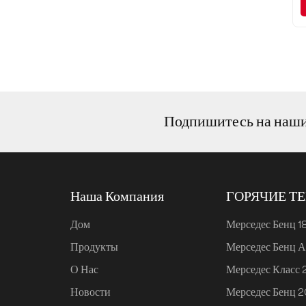
Neta L 2024 pure
electric 510 ярко-
красная версия
Зарядное устройство
для флэш-памяти Neta
L 2024 расширенного
Подпишитесь на наш
диапазона 310
Зарядное устройство
для флэш-памяти Neta
L 2024 расширенного
Наша Компания
ГОРЯЧИЕ Т
диапазона 220
Дом
Мерседес Бенц 1
Audi A7L 2022 45
Продукты
Мерседес Бенц А
TFSI quattro S-line
О Нас
Мерседес Класс
Wind Knight
Новости
Мерседес Бенц 