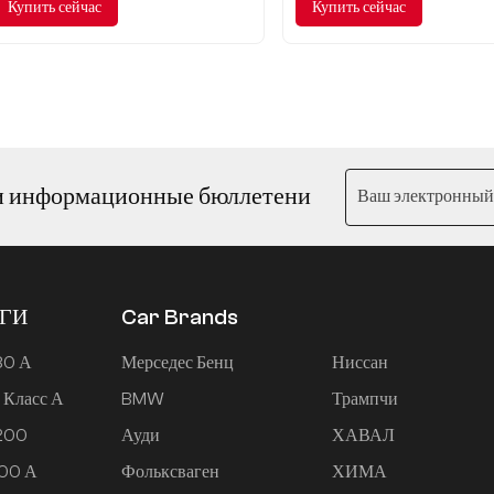
Купить сейчас
Купить сейчас
и информационные бюллетени
ЕГИ
Car Brands
80 А
Мерседес Бенц
Ниссан
 Класс А
BMW
Трампчи
 200
Ауди
ХАВАЛ
200 А
Фольксваген
ХИМА