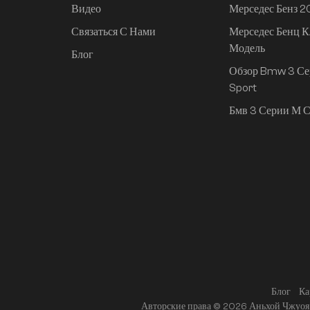
Видео
Мерседес Бенз 
Ли Авто L6 2024
Макс.
Связаться С Нами
Мерседес Бенц К
Модель
Блог
Обзор Bmw 3 Се
Ли Авто L6 2024 Про
Sport
Бмв 3 Серии М С
Mi SU7 2024, 700 км,
задний привод,
дальнобойная версия
для умного вождения
Mi SU7 2024, 830 км,
задний привод,
сверхдолгий срок
службы,
интеллектуальное
Блог
Ка
вождение высокого
Авторские права © 2026 Аньхой Чжуоя 