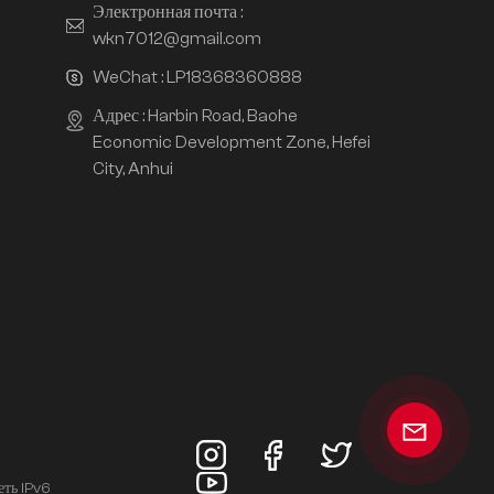
Электронная почта :
wkn7012@gmail.com
WeChat :
LP18368360888
Адрес : Harbin Road, Baohe
Economic Development Zone, Hefei
City, Anhui
еть IPv6