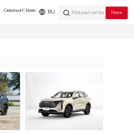
Связаться С Нами
RU