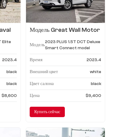
aval
Модель Great Wall Motor
 DCT
Haval M6 2023 PLUS 1.5T
 Elite
2023 PLUS 1.5T DCT Deluxe
DCT Deluxe Smart
Модель
Smart Connect model
Connect
Время
2023.4
2023.4
Внешний цвет
black
white
Цвет салона
black
black
Цена
$8,600
$9,400
Купить сейчас