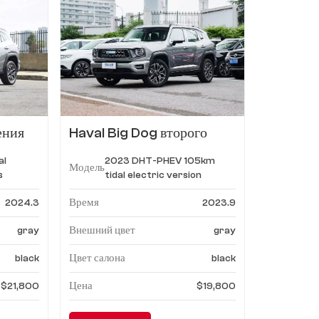
ения
Haval Big Dog второго
ия
поколения, новая энергия,
al
2023 DHT-PHEV 105km
i4,
2023 DHT-PHEV, 105-
Модель
s
tidal electric version
километровая приливная
я Plus
электрическая версия
Время
2024.3
2023.9
Внешний цвет
gray
gray
Цвет салона
black
black
Цена
$21,800
$19,800