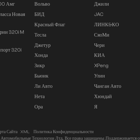
200 Амг
Вольво
Джили
ласса Новая
БИД
JAC
Красный Флаг
ЛИНК&КО
рии 320i M
Тесла
СяоМи
Джетур
Чери
порт 320i
Хонда
КИА
Зикр
XPeng
Бьюик
Улин
Ли Авто
Чанган Авто
Нета
Хюндай
Ора
Я
рта Сайта
XML
Политика Конфиденциальности
Автомобильные Технологии Лтд.. Все права защищены .
Поддерживается с