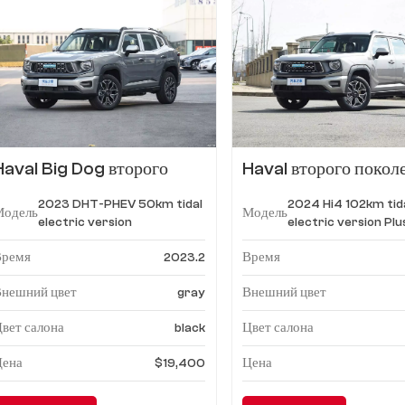
Haval Big Dog второго
Haval второго покол
поколения, новая энергия
Big Dog, новая энерг
2023 DHT-PHEV 50km tidal
2024 Hi4 102km tid
2023 DHT-PHEV, 50-
New Energy 2024 H
Модель
Модель
electric version
electric version Plu
километровая
102 км приливная
электрическая версия с
электрическая верси
Время
Время
2023.2
приливом
Внешний цвет
Внешний цвет
gray
вет салона
Цвет салона
black
Цена
Цена
$19,400