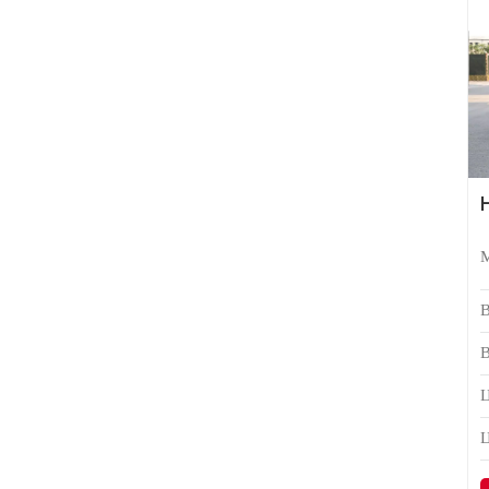
Чанган Авто
Хюндай
Я
Подержанные автомобили
Модифицированные
детали
Luxury MPV
ПРЕДЛАГАЕМЫЕ
Ц
ПРОДУКТЫ