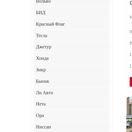
Вольво
БИД
Красный Флаг
Тесла
Джетур
Ц
Хонда
Зикр
Бьюик
Ли Авто
Нета
Ора
Ниссан