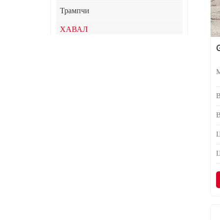
Трампчи
ХАВАЛ
ХИМА
Джили
JAC
ЛИНК&КО
СяоМи
Ц
Чери
КИА
XPeng
Улин