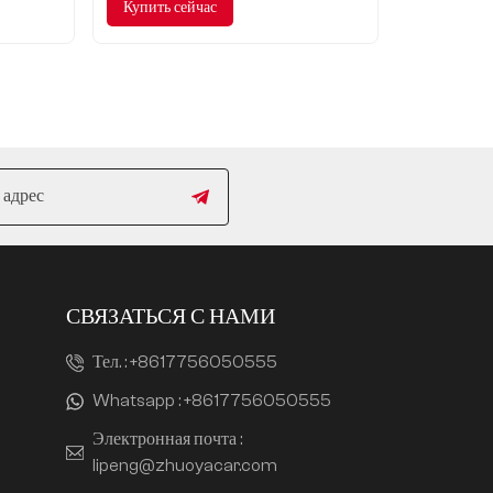
Купить сейчас
СВЯЗАТЬСЯ С НАМИ
Тел. :
+8617756050555
Whatsapp :
+8617756050555
Электронная почта :
lipeng@zhuoyacar.com