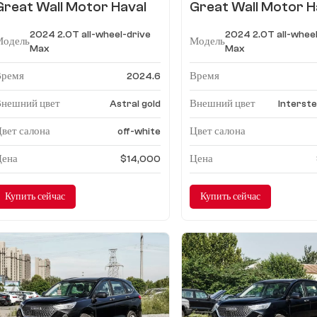
Great Wall Motor Haval
Great Wall Motor H
H6 2024 1.5T
H6 2024 2.0T
2024 2.0T all-wheel-drive
2024 2.0T all-whee
двухприводный Pro
двухприводный Макс
Модель
Модель
Max
Max
Время
Время
2024.6
Внешний цвет
Внешний цвет
Astral gold
Interste
вет салона
Цвет салона
off-white
Цена
Цена
$14,000
Купить сейчас
Купить сейчас