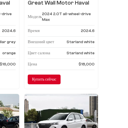
aval
Great Wall Motor Haval
H6 2024 2.0T
l-drive
2024 2.0T all-wheel-drive
.
полноприводный Макс
Модель
Max
Время
2024.6
2024.6
Внешний цвет
llar grey
Starland white
Цвет салона
orange
Starland white
Цена
$16,000
$18,000
Купить сейчас