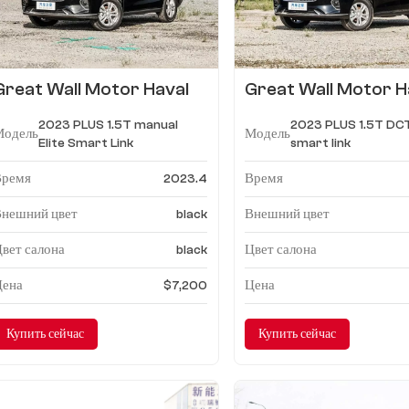
Great Wall Motor Haval
Great Wall Motor H
M6 2023 PLUS 1.5T
M6 2023 PLUS 1.5T
2023 PLUS 1.5T manual
2023 PLUS 1.5T DCT
инструкция Elite Smart
Elite smart link
Модель
Модель
Elite Smart Link
smart link
Link
Время
Время
2023.4
Внешний цвет
Внешний цвет
black
вет салона
Цвет салона
black
Цена
Цена
$7,200
Купить сейчас
Купить сейчас