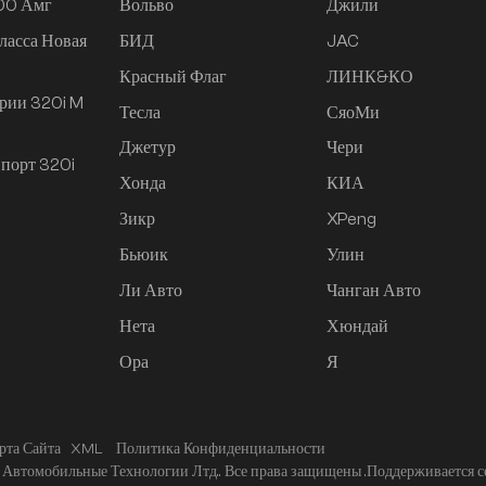
200 Амг
Вольво
Джили
ласса Новая
БИД
JAC
Красный Флаг
ЛИНК&КО
рии 320i M
Тесла
СяоМи
Джетур
Чери
порт 320i
Хонда
КИА
Зикр
XPeng
Бьюик
Улин
Ли Авто
Чанган Авто
Нета
Хюндай
Ора
Я
рта Сайта
XML
Политика Конфиденциальности
Автомобильные Технологии Лтд.. Все права защищены .
Поддерживается с