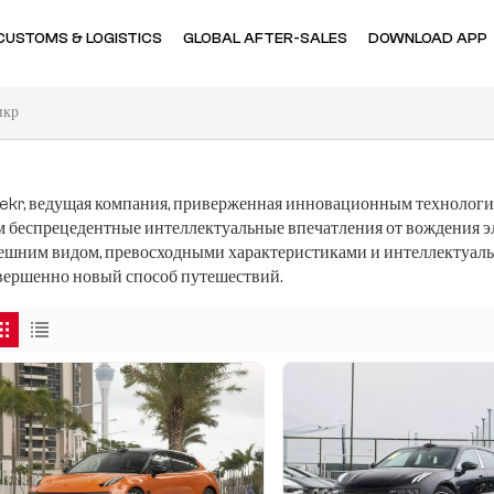
CUSTOMS & LOGISTICS
GLOBAL AFTER-SALES
DOWNLOAD APP
икр
ekr, ведущая компания, приверженная инновационным технологи
м беспрецедентные интеллектуальные впечатления от вождения э
ешним видом, превосходными характеристиками и интеллектуаль
вершенно новый способ путешествий.