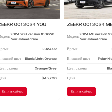
ZEEKR 001 2024 YOU
ZEEKR 001 2024 M
версия 100кВтч полный
версия 100 кВтч по
2024 YOU version 100kWh
2024 ME version 
привод
привод
Модель
Модель
four-wheel drive
four-wheel drive
Время
Время
2024.02
Внешний цвет
Внешний цвет
Black/Light Orange
Polar Ni
вет салона
Цвет салона
Orange/Grey
Bl
Цена
Цена
$45,700
Купить сейчас
Купить сейчас