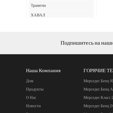
Трампчи
ХАВАЛ
ХИМА
Джили
Подпишитесь на наш
JAC
ЛИНК&КО
СяоМи
Наша Компания
ГОРЯЧИЕ Т
Чери
Дом
Мерседес Бенц 1
КИА
Продукты
Мерседес Бенц А
XPeng
О Нас
Мерседес Класс
Улин
Новости
Мерседес Бенц 