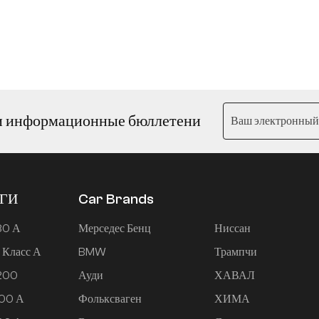
и информационные бюллетени
ЕГИ
Car Brands
80 А
Мерседес Бенц
Ниссан
 Класс А
BMW
Трампчи
 200
Ауди
ХАВАЛ
200 А
Фольксваген
ХИМА