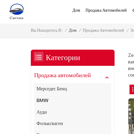
Дом
Продажа Автомобилей
З
/
Дом
/
Продажа Автомобилей
/
Вы Находитесь В :
Ze
Категории
ва
вн
Продажа автомобилей
со
Мерседес Бенц
BMW
Ауди
Фольксваген