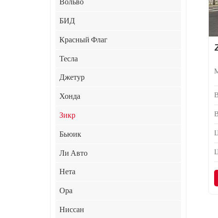
Вольво
БИД
Красный Флаг
Тесла
Джетур
Хонда
Зикр
Ц
Бьюик
Ли Авто
Нета
Ора
Ниссан