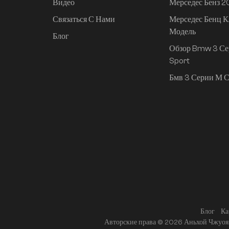
Чанган Авто
Видео
Мерседес Бенз 
Связаться С Нами
Мерседес Бенц К
Хюндай
Модель
Блог
Я
Обзор Bmw 3 Се
Sport
Подержанные автомобили
Бмв 3 Серии М С
Модифицированные
детали
Luxury MPV
ПРЕДЛАГАЕМЫЕ
ПРОДУКТЫ
Блог
Ка
Авторские права © 2026 Аньхой Чжуоя 