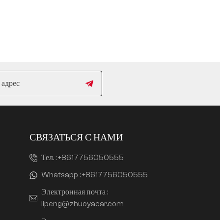
СВЯЗАТЬСЯ С НАМИ
Тел. :
+8617756050555
Whatsapp :
+8617756050555
Электронная почта :
lipeng@zhuoyacar.com