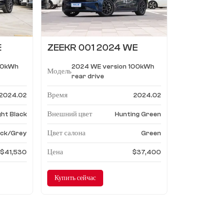
E
ZEEKR 001 2024 WE
лный
версия 100 кВтч задний
100kWh
2024 WE version 100kWh
привод
Модель
rear drive
Время
2024.02
2024.02
Внешний цвет
ght Black
Hunting Green
Цвет салона
ack/Grey
Green
Цена
$41,530
$37,400
Купить сейчас