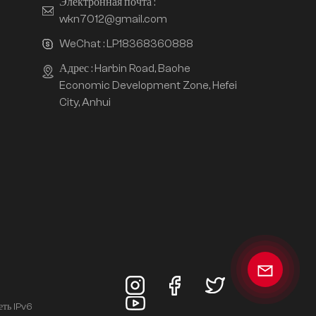
Электронная почта :
wkn7012@gmail.com
WeChat :
LP18368360888
Адрес : Harbin Road, Baohe
Economic Development Zone, Hefei
City, Anhui
еть IPv6