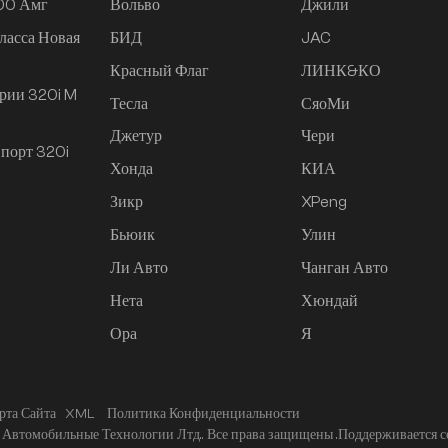
200 Амг
Вольво
Джили
ласса Новая
БИД
JAC
Красный Флаг
ЛИНК&КО
рии 320i M
Тесла
СяоМи
Джетур
Чери
порт 320i
Хонда
КИА
Зикр
XPeng
Бьюик
Улин
Ли Авто
Чанган Авто
Нета
Хюндай
Ора
Я
рта Сайта
XML
Политика Конфиденциальности
Автомобильные Технологии Лтд.. Все права защищены .
Поддерживается с