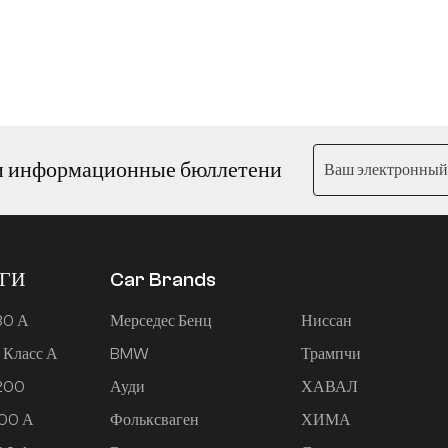
и информационные бюллетени
ЕГИ
Car Brands
80 А
Мерседес Бенц
Ниссан
 Класс А
BMW
Трампчи
 200
Ауди
ХАВАЛ
200 А
Фольксваген
ХИМА