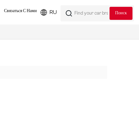
Связаться С Нами
RU