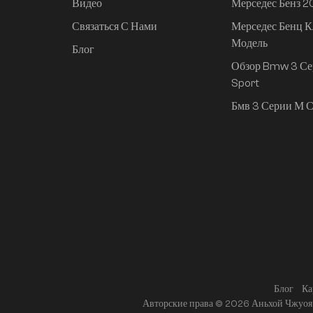
Видео
Мерседес Бенз 
Связаться С Нами
Мерседес Бенц К
Mi SU7 2024, 830 км,
Модель
задний привод,
Блог
сверхдолгий срок
Обзор Bmw 3 Се
службы,
Sport
интеллектуальное
Бмв 3 Серии М С
вождение высокого
класса, версия Pro
Блог
Ка
Авторские права © 2026 Аньхой Чжуоя 