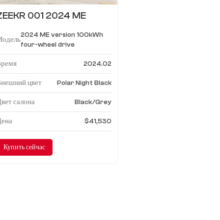
ZEEKR 001 2024 ME
версия 100 кВтч полный
2024 ME version 100kWh
привод
Модель
four-wheel drive
Время
2024.02
Внешний цвет
Polar Night Black
вет салона
Black/Grey
Цена
$41,530
Купить сейчас