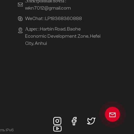
Электронная почта :
wkn7012@gmail.com
WeChat :
LP18368360888
Адрес : Harbin Road, Baohe
Economic Development Zone, Hefei
City, Anhui
еть IPv6