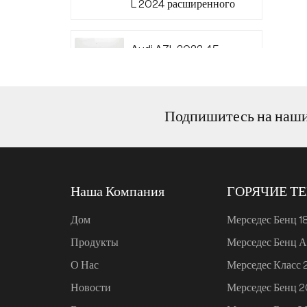
L 2024 расширенного
диапазона 220
Audi A7L 2022 45
TFSI quattro S-line
Wind Knight
Подпишитесь на наш
Ли Авто L6 2024
Макс.
Наша Компания
ГОРЯЧИЕ Т
Ли Авто L6 2024 Про
Дом
Мерседес Бенц 1
Продукты
Мерседес Бенц А
Mi SU7 2024, 700 км,
О Нас
Мерседес Класс
задний привод,
дальнобойная версия
Новости
Мерседес Бенц 
для умного вождения