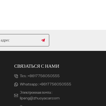
СВЯЗАТЬСЯ С НАМИ
Тел. :
+8617756050555
Whatsapp :
+8617756050555
Электронная почта :
lipeng@zhuoyacar.com