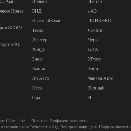
200 Амг
Вольво
Джили
ласса Новая
БИД
JAC
Красный Флаг
ЛИНК&КО
рии 320i M
Тесла
СяоМи
Джетур
Чери
порт 320i
Хонда
КИА
Зикр
XPeng
Бьюик
Улин
Ли Авто
Чанган Авто
Нета
Хюндай
Ора
Я
рта Сайта
XML
Политика Конфиденциальности
Автомобильные Технологии Лтд.. Все права защищены .
Поддерживается с