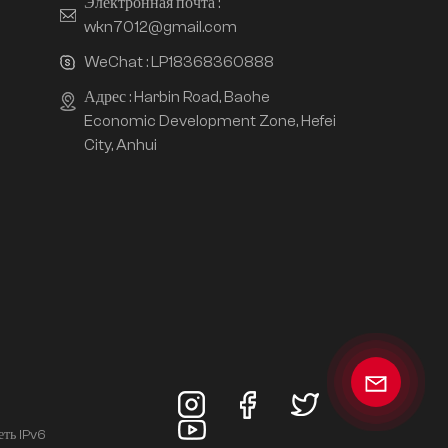
Электронная почта :
wkn7012@gmail.com
WeChat :
LP18368360888
Адрес : Harbin Road, Baohe
Economic Development Zone, Hefei
City, Anhui
еть IPv6