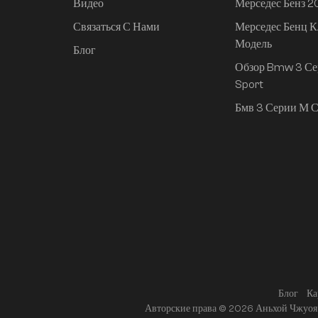
Чанган Авто
Видео
Мерседес Бенз 
Связаться С Нами
Мерседес Бенц К
Хюндай
Модель
Блог
Я
Обзор Bmw 3 Се
Sport
Подержанные автомобили
Бмв 3 Серии М С
Модифицированные
детали
Luxury MPV
ПРЕДЛАГАЕМЫЕ
ПРОДУКТЫ
Блог
Ка
Авторские права © 2026 Аньхой Чжуоя 