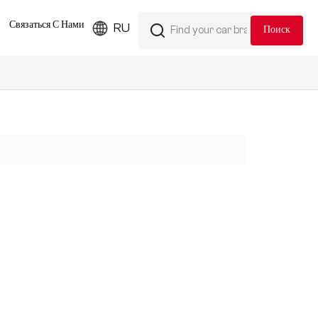
Связаться С Нами
RU