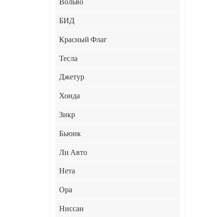
Вольво
БИД
Красный Флаг
Тесла
Джетур
Хонда
Зикр
Бьюик
Ли Авто
Нета
Ора
Ниссан