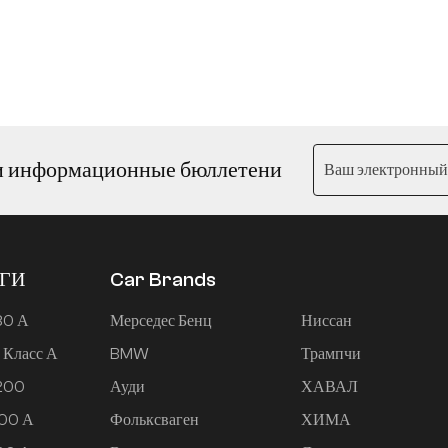
и информационные бюллетени
ЕГИ
Car Brands
80 А
Мерседес Бенц
Ниссан
 Класс А
BMW
Трампчи
 200
Ауди
ХАВАЛ
200 А
Фольксваген
ХИМА