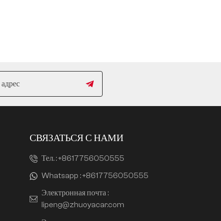
СВЯЗАТЬСЯ С НАМИ
Тел. :
+8617756050555
Whatsapp :
+8617756050555
Электронная почта :
lipeng@zhuoyacar.com