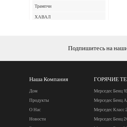
Трампчи
ХАВАЛ
ХИМА
Джили
Подпишитесь на наш
JAC
ЛИНК&КО
СяоМи
Наша Компания
ГОРЯЧИЕ Т
Чери
Дом
Мерседес Бенц 1
КИА
Продукты
Мерседес Бенц А
XPeng
О Нас
Мерседес Класс
Улин
Новости
Мерседес Бенц 