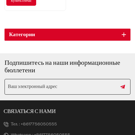
Купить сейчас
используйте силу мечты — все в
ваших руках! Присоединяйтесь
к нам и начните свое
путешествие с BMW!
Категории
Подпишитесь на наши информационные
бюллетени
СВЯЗАТЬСЯ С НАМИ
Тел. :
+8617756050555
Whatsapp :
+8617756050555