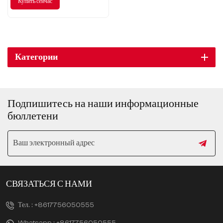
Купить сейчас
используйте силу мечты — все в
ваших руках! Присоединяйтесь
к нам и начните свое
путешествие с BMW!
Категории
Подпишитесь на наши информационные
бюллетени
СВЯЗАТЬСЯ С НАМИ
Тел. :
+8617756050555
Whatsapp :
+8617756050555