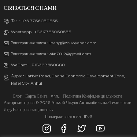
СВЯЗАТЬСЯ С НАМИ
Тел. :
+8617756050555
Whatsapp :
+8617756050555
Электронная почта :
lipeng@zhuoyacar.com
Электронная почта :
wkn7012@gmail.com
WeChat :
LP18368360888
Адрес : Harbin Road, Baohe Economic Development Zone,
Hefei City, Anhui
Блог
Карта Сайта
XML
Политика Конфиденциальности
Авторские права © 2026 Аньхой Чжуоя Автомобильные Технологии
Лтд.. Все права защищены .
Поддерживается сеть IPv6