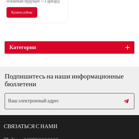
Connect
осваивай будущее — Гарвард
М6.
Купить сейчас
Категории
Подпишитесь на наши информационные
бюллетени
СВЯЗАТЬСЯ С НАМИ