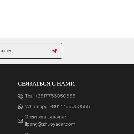
СВЯЗАТЬСЯ С НАМИ
Тел. :
+8617756050555
Whatsapp :
+8617756050555
Электронная почта :
lipeng@zhuoyacar.com