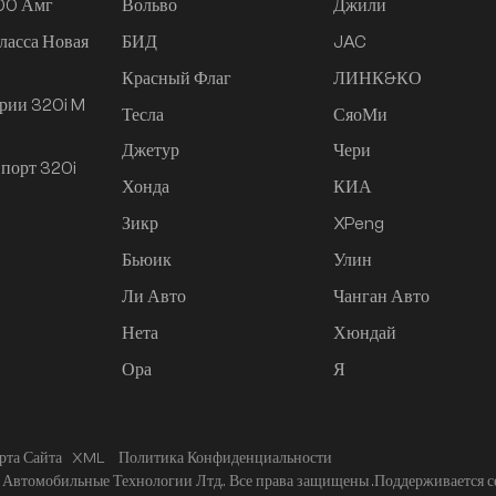
200 Амг
Вольво
Джили
ласса Новая
БИД
JAC
Красный Флаг
ЛИНК&КО
рии 320i M
Тесла
СяоМи
Джетур
Чери
порт 320i
Хонда
КИА
Зикр
XPeng
Бьюик
Улин
Ли Авто
Чанган Авто
Нета
Хюндай
Ора
Я
рта Сайта
XML
Политика Конфиденциальности
Автомобильные Технологии Лтд.. Все права защищены .
Поддерживается с