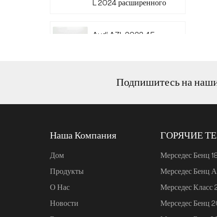
L 2024 расширенного
диапазона 220
Audi A7L 2022 45
TFSI quattro S-line
Wind Knight
Подпишитесь на наш
Ли Авто L6 2024
Макс.
Наша Компания
ГОРЯЧИЕ Т
Ли Авто L6 2024 Про
Дом
Мерседес Бенц 1
Продукты
Мерседес Бенц А
Mi SU7 2024, 700 км,
О Нас
Мерседес Класс
задний привод,
дальнобойная версия
Новости
Мерседес Бенц 
для умного вождения