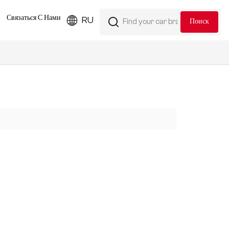
Связаться С Нами
RU