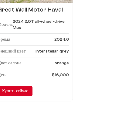
Great Wall Motor Haval
H6 2024 2.0T
2024 2.0T all-wheel-drive
двухприводный Макс.
Модель
Max
Время
2024.6
Внешний цвет
Interstellar grey
вет салона
orange
Цена
$16,000
Купить сейчас