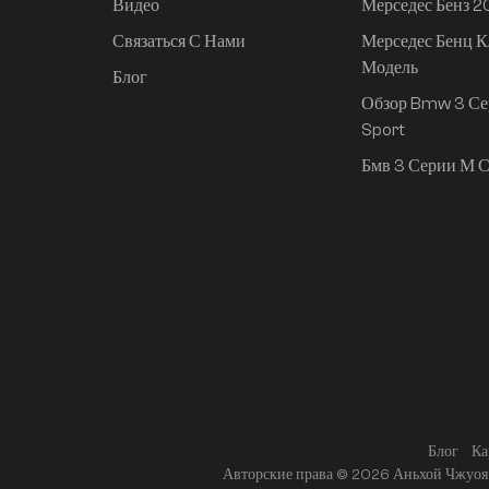
Видео
Мерседес Бенз 
Связаться С Нами
Мерседес Бенц К
Mi SU7 2024, 830 км,
Модель
задний привод,
Блог
сверхдолгий срок
Обзор Bmw 3 Се
службы,
Sport
интеллектуальное
Бмв 3 Серии М С
вождение высокого
класса, версия Pro
Блог
Ка
Авторские права © 2026 Аньхой Чжуоя 