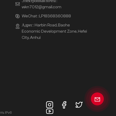
Электронная почта :
wkn7012@gmail.com
WeChat :
LP18368360888
Адрес : Harbin Road, Baohe
Economic Development Zone, Hefei
City, Anhui
еть IPv6