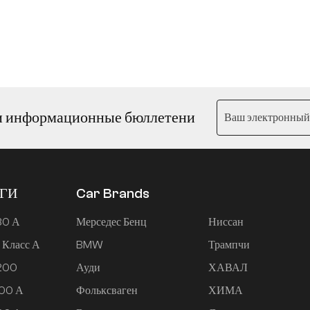
и информационные бюллетени
ЕГИ
Car Brands
80 А
Мерседес Бенц
Ниссан
 Класс А
BMW
Трампчи
 200
Ауди
ХАВАЛ
200 А
Фольксваген
ХИМА