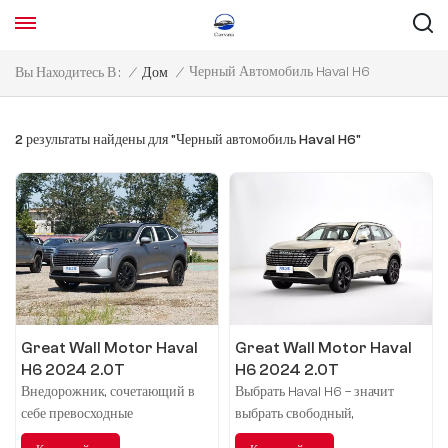
Черный Автомобиль Haval H6
Вы Находитесь В :
/
Дом
/
2 результаты найдены для "Черный автомобиль Haval H6"
Great Wall Motor Haval
Great Wall Motor Haval
H6 2024 2.0T
H6 2024 2.0T
двухприводный Макс.
полноприводный Макс
Внедорожник, сочетающий в
Выбрать Haval H6 – значит
себе превосходные
выбрать свободный,
характеристики с роскошным
комфортный и безопасный