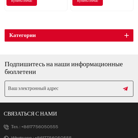
Купить сейчас
Купить сейчас
дизайном и обеспечивающий
способ путешествовать.
непревзойденные впечатления
от вождения в каждой поездке.
Категории
Подпишитесь на наши информационные
бюллетени
СВЯЗАТЬСЯ С НАМИ
Тел. :
+8617756050555
Whatsapp :
+8617756050555