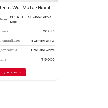
Great Wall Motor Haval
H6 2024 2.0T
2024 2.0T all-wheel-drive
полноприводный Макс
Модель
Max
Время
2024.6
Внешний цвет
Starland white
вет салона
Starland white
Цена
$18,000
Купить сейчас