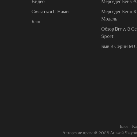
Видео
Мерседес Бенз 
Связаться С Нами
Мерседес Бенц К
Mi SU7 2024, 830 км,
Модель
задний привод,
Блог
сверхдолгий срок
Обзор Bmw 3 Се
службы,
Sport
интеллектуальное
Бмв 3 Серии М С
вождение высокого
класса, версия Pro
Блог
Ка
Авторские права © 2026 Аньхой Чжуоя 