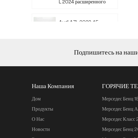
L 2024 расширенного
диапазона 220
Audi A7L 2022 45
TFSI quattro S-line
Wind Knight
Подпишитесь на наш
Ли Авто L6 2024
Макс.
Наша Компания
ГОРЯЧИЕ Т
Ли Авто L6 2024 Про
Дом
Мерседес Бенц 1
Продукты
Мерседес Бенц А
Mi SU7 2024, 700 км,
О Нас
Мерседес Класс
задний привод,
дальнобойная версия
Новости
Мерседес Бенц 
для умного вождения