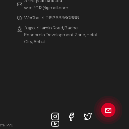
Электронная почта :
wkn7012@gmail.com
WeChat :
LP18368360888
Адрес : Harbin Road, Baohe
Economic Development Zone, Hefei
City, Anhui
еть IPv6