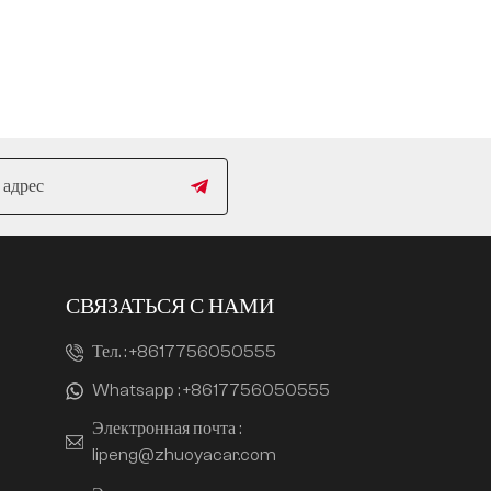
СВЯЗАТЬСЯ С НАМИ
Тел. :
+8617756050555
Whatsapp :
+8617756050555
Электронная почта :
lipeng@zhuoyacar.com