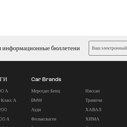
и информационные бюллетени
ЕГИ
Car Brands
80 А
Мерседес Бенц
Ниссан
 Класс А
BMW
Трампчи
 200
Ауди
ХАВАЛ
200 А
Фольксваген
ХИМА