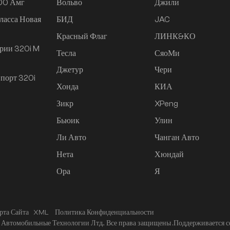
200 Амг
Вольво
Джили
ласса Новая
БИД
JAC
Красный Флаг
ЛИНК&КО
рии 320i M
Тесла
СяоМи
Джетур
Чери
порт 320i
Хонда
КИА
Зикр
XPeng
Бьюик
Улин
Ли Авто
Чанган Авто
Нета
Хюндай
Ора
Я
рта Сайта
XML
Политика Конфиденциальности
Автомобильные Технологии Лтд.. Все права защищены .
Поддерживается с