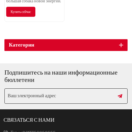
километровая приливная
большая собака новой энергии.
электрическая версия
Купить сейчас
Категории
Подпишитесь на наши информационные
бюллетени
СВЯЗАТЬСЯ С НАМИ