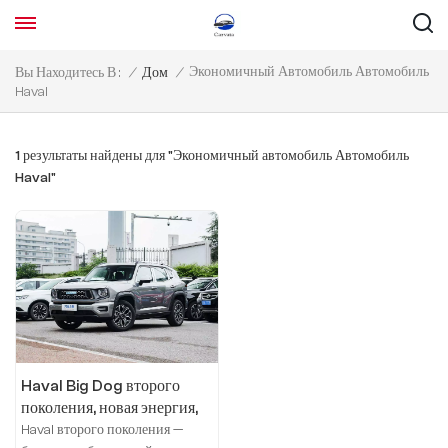
Экономичный Автомобиль Автомобиль
Вы Находитесь В :
/
Дом
/
Haval
1 результаты найдены для "Экономичный автомобиль Автомобиль
Haval"
Haval Big Dog второго
поколения, новая энергия,
2023 DHT-PHEV, 105-
Haval второго поколения —