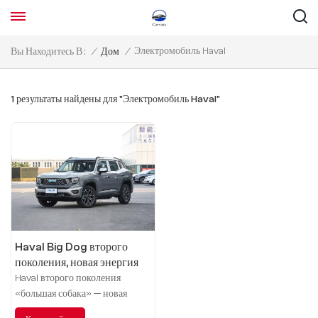
Электромобиль Haval
Вы Находитесь В :
/
Дом
/
1 результаты найдены для "Электромобиль Haval"
Haval Big Dog второго
поколения, новая энергия
2023 DHT-PHEV, 50-
Haval второго поколения
километровая
«большая собака» — новая
электрическая версия с
энергия — это совершенно