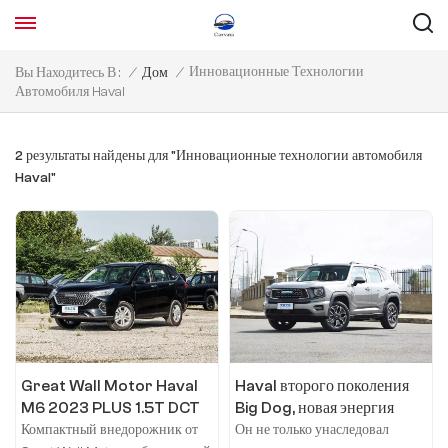
Инновационные Технологии
Вы Находитесь В :
/
Дом
/
Автомобиля Haval
2 результаты найдены для "Инновационные технологии автомобиля
Haval"
Great Wall Motor Haval
Haval второго поколения
M6 2023 PLUS 1.5T DCT
Big Dog, новая энергия
Elite smart link
New Energy 2024 Hi4,
Компактный внедорожник от
Он не только унаследовал