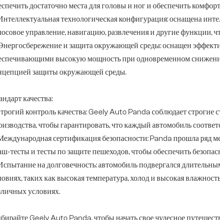
еспечить достаточно места для головы и ног и обеспечить комфорт 
 Интеллектуальная технологическая конфигурация: оснащена инт
лосовое управление, навигацию, развлечения и другие функции, ч
 Энергосбережение и защита окружающей среды: оснащен эффект
еспечивающими высокую мощность при одновременном снижении 
нцепцией защиты окружающей среды.
андарт качества:
 Строгий контроль качества: Geely Auto Panda соблюдает строгие 
оизводства, чтобы гарантировать, что каждый автомобиль соответ
 Международная сертификация безопасности: Panda прошла ряд м
аш-тесты и тесты по защите пешеходов, чтобы обеспечить безопас
 Испытание на долговечность: автомобиль подвергался длительны
ловиях, таких как высокая температура, холод и высокая влажност
зличных условиях.
бирайте Geely Auto Panda, чтобы начать свое чудесное путешеств