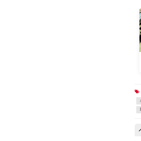
ПРЕДЛАГАЕМЫЕ
ПРОДУКТЫ
Neta L 2024 pure
electric 510 ярко-
красная версия
Зарядное устройство
для флэш-памяти Neta
L 2024 расширенного
диапазона 310
Зарядное устройство
для флэш-памяти Neta
L 2024 расширенного
диапазона 220