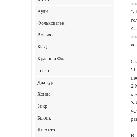
об
Ауди
3.
го
Фольксваген
4.
Вольво
об
ко
БИД
Красный Флаг
Ст
1.
Тесла
пр
Джетур
2.
Хонда
кр
3.
Зикр
ус
Бьюик
ра
Ли Авто
Вы