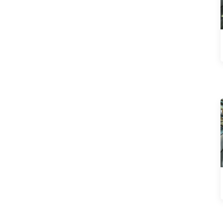
XPeng
Улин
Чанган Авто
Хюндай
Я
Подержанные автомобили
Модифицированные
детали
Luxury MPV