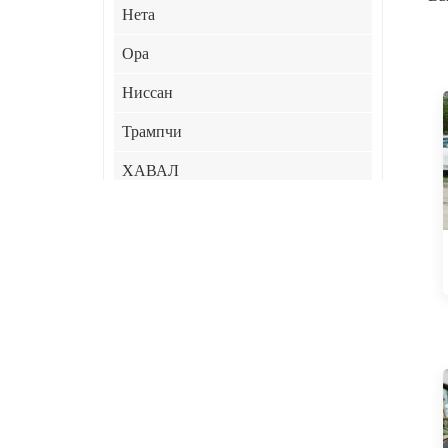
Нета
Ора
Ниссан
Трампчи
ХАВАЛ
ХИМА
Джили
JAC
ЛИНК&КО
СяоМи
Чери
КИА