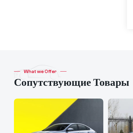
задний привод,
сверхдолгий срок
службы,
интеллектуальное
вождение высокого
класса, версия Pro
What we Offer
Сопутствующие Товары