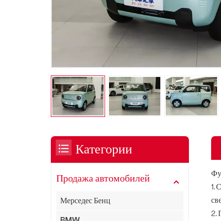
Категории
Фу
Продажа автомобилей
1.
св
Мерседес Бенц
2.
BMW