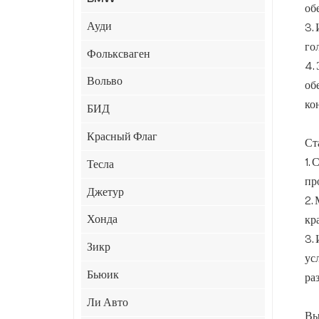
об
Ауди
3.
го
Фольксваген
4.
Вольво
об
ко
БИД
Красный Флаг
Ст
1.
Тесла
пр
Джетур
2.
Хонда
кр
3.
Зикр
ус
Бьюик
ра
Ли Авто
Вы