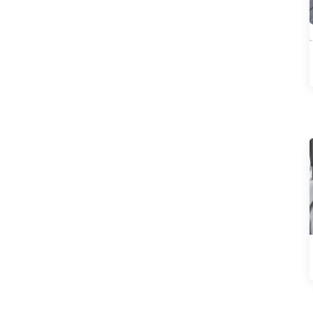
XPeng
Улин
Чанган Авто
Хюндай
Я
Подержанные автомобили
Модифицированные
детали
Luxury MPV