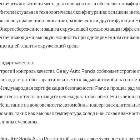
еспечить достаточно места для головы и ног и обеспечить комфорт 
 Интеллектуальная технологическая конфигурация: оснащена инт
лосовое управление, навигацию, развлечения и другие функции, ч
 Энергосбережение и защита окружающей среды: оснащен эффект
еспечивающими высокую мощность при одновременном снижении 
нцепцией защиты окружающей среды.
андарт качества:
 Строгий контроль качества: Geely Auto Panda соблюдает строгие 
оизводства, чтобы гарантировать, что каждый автомобиль соответ
 Международная сертификация безопасности: Panda прошла ряд м
аш-тесты и тесты по защите пешеходов, чтобы обеспечить безопас
 Испытание на долговечность: автомобиль подвергался длительны
ловиях, таких как высокая температура, холод и высокая влажност
зличных условиях.
бирайте Geely Auto Panda, чтобы начать свое чудесное путешеств