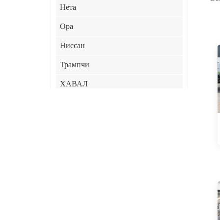
Нета
Ора
Ниссан
Трампчи
ХАВАЛ
ХИМА
Джили
JAC
ЛИНК&КО
СяоМи
Чери
КИА