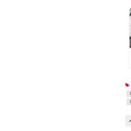
ПРЕДЛАГАЕМЫЕ
ПРОДУКТЫ
Neta L 2024 pure
electric 510 ярко-
красная версия
Зарядное устройство
для флэш-памяти Neta
L 2024 расширенного
диапазона 310
Зарядное устройство
для флэш-памяти Neta
L 2024 расширенного
диапазона 220