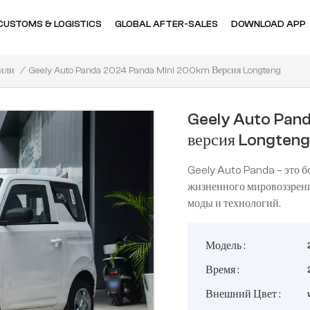
CUSTOMS & LOGISTICS
GLOBAL AFTER-SALES
DOWNLOAD APP
Geely Auto Panda 2024 Panda Mini 200km Версия Longteng
/
или
Geely Auto Pan
версия Longten
Geely Auto Panda – это б
жизненного мировоззрения
моды и технологий.
Модель :
Время :
Внешний Цвет :