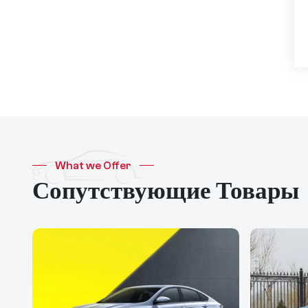
задний привод,
сверхдолгий срок
службы,
интеллектуальное
вождение высокого
класса, версия Pro
What we Offer
Сопутствующие Товары