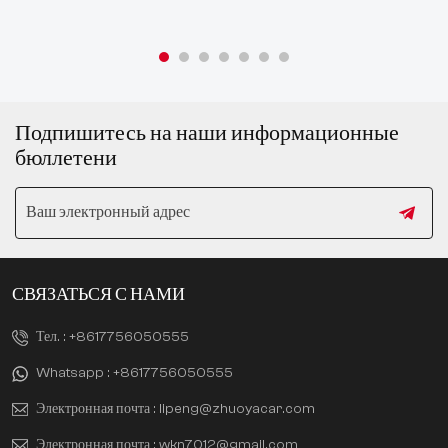
Подпишитесь на наши информационные
бюллетени
СВЯЗАТЬСЯ С НАМИ
Тел. :
+8617756050555
Whatsapp :
+8617756050555
Электронная почта :
lipeng@zhuoyacar.com
Электронная почта :
wkn7012@gmail.com