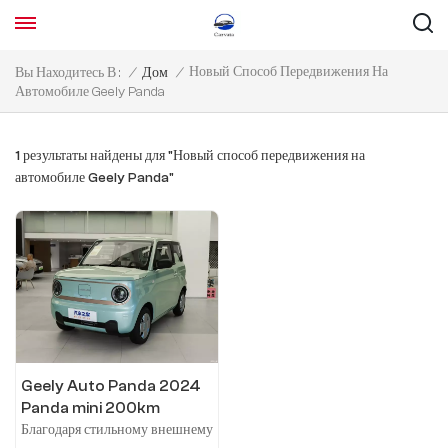
Новый Способ Передвижения На
Вы Находитесь В :
/
Дом
/
Автомобиле Geely Panda
1 результаты найдены для "Новый способ передвижения на
автомобиле Geely Panda"
Geely Auto Panda 2024
Panda mini 200km
Endurance Bear
Благодаря стильному внешнему