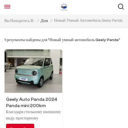
Новый Умный Автомобиль Geely Panda
Вы Находитесь В :
/
Дом
/
1 результаты найдены для "Новый умный автомобиль Geely Panda"
Geely Auto Panda 2024
Panda mini 200km
Endurance Bear
Благодаря стильному внешнему
виду, просторному
внутреннему пространству,