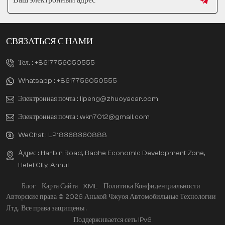
СВЯЗАТЬСЯ С НАМИ
Тел. :
+8617756050555
Whatsapp :
+8617756050555
Электронная почта :
lipeng@zhuoyacar.com
Электронная почта :
wkn7012@gmail.com
WeChat :
LP18368360888
Адрес : Harbin Road, Baohe Economic Development Zone,
Hefei City, Anhui
Блог
Карта Сайта
XML
Политика Конфиденциальности
Авторские права © 2026 Аньхой Чжуоя Автомобильные Технологии
Лтд.. Все права защищены .
Поддерживается сеть IPv6