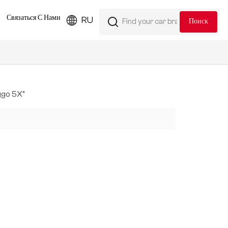
Связаться С Нами
RU
ggo 5X"