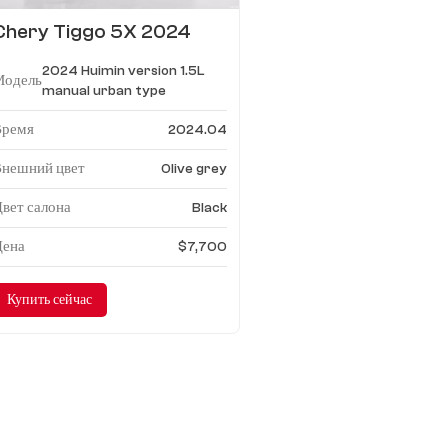
Chery Tiggo 5X 2024
Huimin версия 1.5L
2024 Huimin version 1.5L
механика городского типа
Модель
manual urban type
Время
2024.04
Внешний цвет
Olive grey
вет салона
Black
Цена
$7,700
Купить сейчас