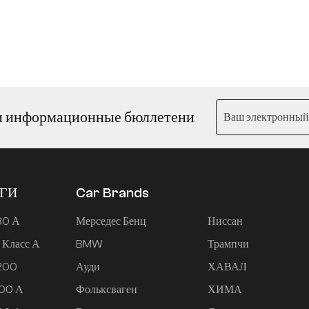
и информационные бюллетени
ЕГИ
Car Brands
80 А
Мерседес Бенц
Ниссан
 Класс А
BMW
Трампчи
 200
Ауди
ХАВАЛ
200 А
Фольксваген
ХИМА