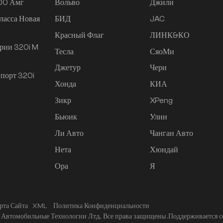
200 Амг
Вольво
Джили
ласса Новая
БИД
JAC
Красный Флаг
ЛИНК&КО
рии 320i M
Тесла
СяоМи
Джетур
Чери
порт 320i
Хонда
КИА
Зикр
XPeng
Бьюик
Улин
Ли Авто
Чанган Авто
Нета
Хюндай
Ора
Я
рта Сайта
XML
Политика Конфиденциальности
Автомобильные Технологии Лтд.. Все права защищены .
Поддерживается с