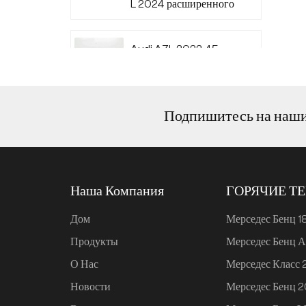
L 2024 расширенного
диапазона 220
Audi A7L 2022 45
TFSI quattro S-line
Wind Knight
Подпишитесь на наш
Ли Авто L6 2024
Макс.
Наша Компания
ГОРЯЧИЕ Т
Ли Авто L6 2024 Про
Дом
Мерседес Бенц 1
Продукты
Мерседес Бенц А
Mi SU7 2024, 700 км,
О Нас
Мерседес Класс
задний привод,
дальнобойная версия
Новости
Мерседес Бенц 
для умного вождения