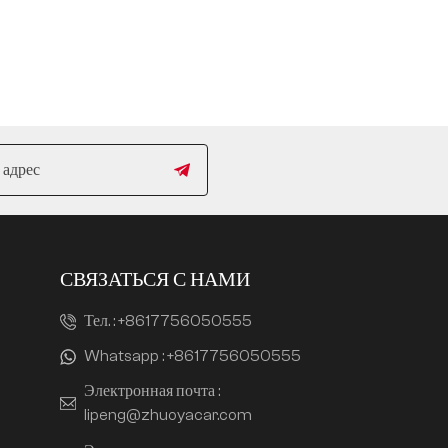
СВЯЗАТЬСЯ С НАМИ
Тел. :
+8617756050555
Whatsapp :
+8617756050555
Электронная почта :
lipeng@zhuoyacar.com