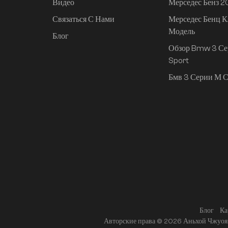
Видео
Мерседес Бенз 
Связаться С Нами
Мерседес Бенц К
Mi SU7 2024, 830 км,
Модель
задний привод,
Блог
сверхдолгий срок
Обзор Bmw 3 Се
службы,
Sport
интеллектуальное
Бмв 3 Серии М С
вождение высокого
класса, версия Pro
Блог
Ка
Авторские права © 2026 Аньхой Чжуоя 