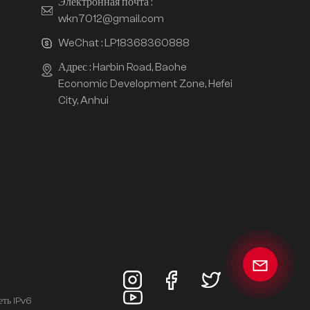
Электронная почта :
wkn7012@gmail.com
WeChat :
LP18368360888
Адрес : Harbin Road, Baohe
Economic Development Zone, Hefei
City, Anhui
еть IPv6