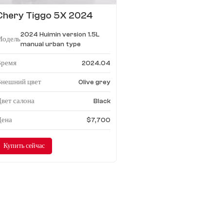
Chery Tiggo 5X 2024
Huimin версия 1.5L
2024 Huimin version 1.5L
механика городского типа
Модель
manual urban type
Время
2024.04
Внешний цвет
Olive grey
вет салона
Black
Цена
$7,700
Купить сейчас