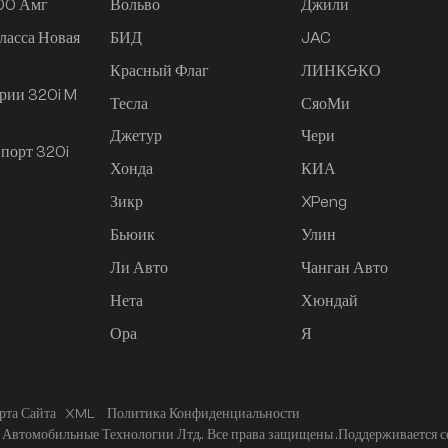
200 Амг
Вольво
Джили
ласса Новая
БИД
JAC
Красный Флаг
ЛИНК&КО
рии 320i M
Тесла
СяоМи
Джетур
Чери
порт 320i
Хонда
КИА
Зикр
XPeng
Бьюик
Улин
Ли Авто
Чанган Авто
Нета
Хюндай
Ора
Я
рта Сайта
XML
Политика Конфиденциальности
Автомобильные Технологии Лтд.. Все права защищены .
Поддерживается с