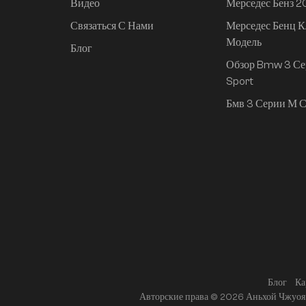
Видео
Мерседес Бенз 
Связаться С Нами
Мерседес Бенц К
Mi SU7 2024, 830 км,
Модель
задний привод,
Блог
сверхдолгий срок
Обзор Bmw 3 Се
службы,
Sport
интеллектуальное
Бмв 3 Серии М С
вождение высокого
класса, версия Pro
Блог
Ка
Авторские права © 2026 Аньхой Чжуоя 