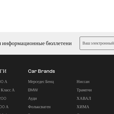
и информационные бюллетени
ЕГИ
Car Brands
80 А
Мерседес Бенц
Ниссан
 Класс А
BMW
Трампчи
 200
Ауди
ХАВАЛ
200 А
Фольксваген
ХИМА