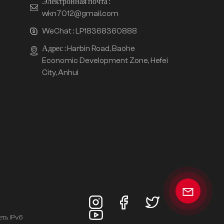
Электронная почта :
wkn7012@gmail.com
WeChat :
LP18368360888
Адрес : Harbin Road, Baohe
Economic Development Zone, Hefei
City, Anhui
еть IPv6