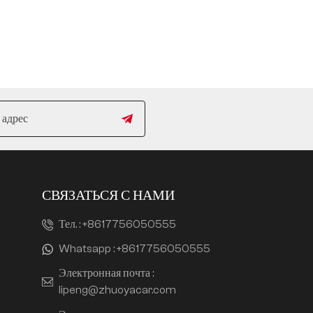
СВЯЗАТЬСЯ С НАМИ
Тел. :
+8617756050555
Whatsapp :
+8617756050555
Электронная почта :
lipeng@zhuoyacar.com