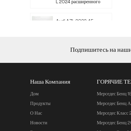
L 2024 расширенного
диапазона 220
Audi A7L 2022 45
TFSI quattro S-line
Wind Knight
Подпишитесь на наш
Ли Авто L6 2024
Макс.
Наша Компания
ГОРЯЧИЕ Т
Ли Авто L6 2024 Про
Дом
Мерседес Бенц 1
Продукты
Мерседес Бенц А
Mi SU7 2024, 700 км,
О Нас
Мерседес Класс
задний привод,
дальнобойная версия
Новости
Мерседес Бенц 
для умного вождения