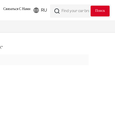
Связаться С Нами
RU
X"