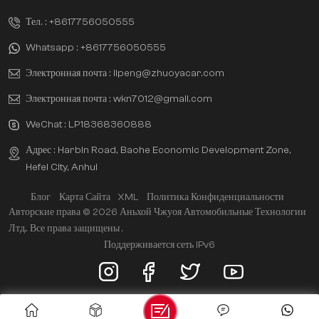
Тел. :
+8617756050555
Whatsapp :
+8617756050555
Электронная почта :
lipeng@zhuoyacar.com
Электронная почта :
wkn7012@gmail.com
WeChat :
LP18368360888
Адрес : Harbin Road, Baohe Economic Development Zone,
Hefei City, Anhui
Блог
Карта Сайта
XML
Политика Конфиденциальности
Авторские права © 2026 Аньхой Чжуоя Автомобильные Технологии
Лтд.. Все права защищены .
Поддерживается сеть IPv6