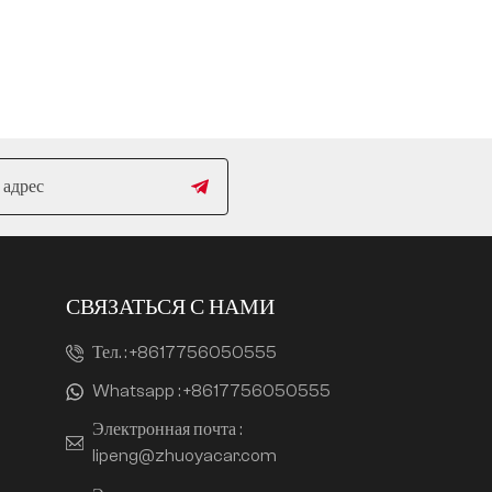
СВЯЗАТЬСЯ С НАМИ
Тел. :
+8617756050555
Whatsapp :
+8617756050555
Электронная почта :
lipeng@zhuoyacar.com