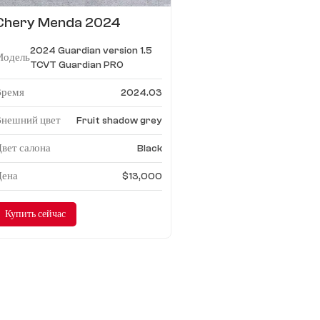
Chery Menda 2024
Guardian версия 1.5 TCVT
2024 Guardian version 1.5
Guardian PRO
Модель
TCVT Guardian PRO
Время
2024.03
Внешний цвет
Fruit shadow grey
вет салона
Black
Цена
$13,000
Купить сейчас