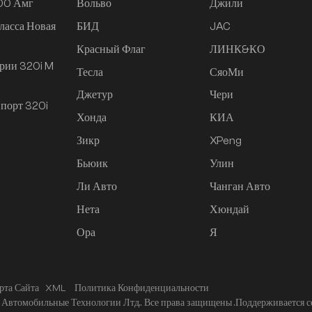
200 Амг
Вольво
Джили
ласса Новая
БИД
JAC
Красный Флаг
ЛИНК&КО
рии 320i M
Тесла
СяоМи
Джетур
Чери
порт 320i
Хонда
КИА
Зикр
XPeng
Бьюик
Улин
Ли Авто
Чанган Авто
Нета
Хюндай
Ора
Я
рта Сайта
XML
Политика Конфиденциальности
Автомобильные Технологии Лтд.. Все права защищены .
Поддерживается с