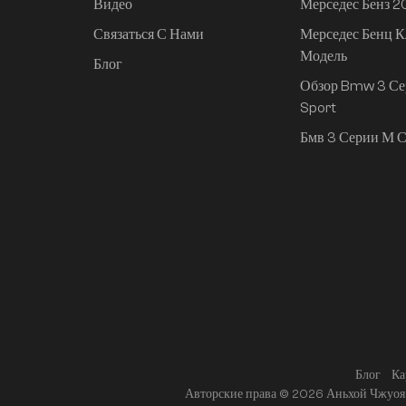
Видео
Мерседес Бенз 
Связаться С Нами
Мерседес Бенц К
Mi SU7 2024, 830 км,
Модель
задний привод,
Блог
сверхдолгий срок
Обзор Bmw 3 Се
службы,
Sport
интеллектуальное
Бмв 3 Серии М С
вождение высокого
класса, версия Pro
Блог
Ка
Авторские права © 2026 Аньхой Чжуоя 