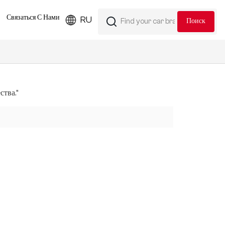
Связаться С Нами
RU
ства."