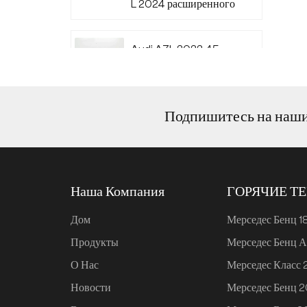
L 2024 расширенного
диапазона 220
Audi A7L 2022 45
TFSI quattro S-line
Wind Knight
Подпишитесь на наш
Ли Авто L6 2024
Макс.
Наша Компания
ГОРЯЧИЕ Т
Ли Авто L6 2024 Про
Дом
Мерседес Бенц 1
Продукты
Мерседес Бенц А
Mi SU7 2024, 700 км,
О Нас
Мерседес Класс
задний привод,
дальнобойная версия
Новости
Мерседес Бенц 
для умного вождения