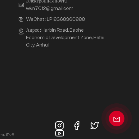
Электронная почта :
wkn7012@gmail.com
WeChat :
LP18368360888
Адрес : Harbin Road, Baohe
Economic Development Zone, Hefei
City, Anhui
еть IPv6