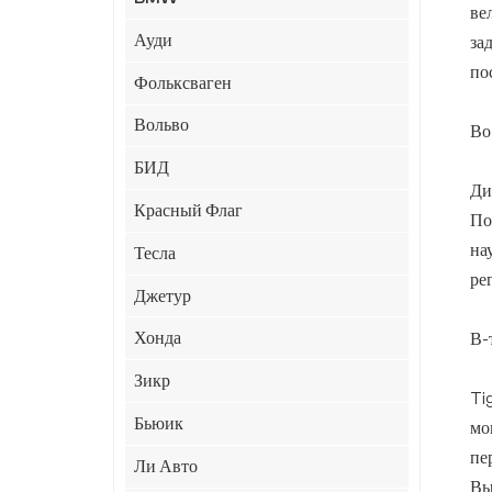
ве
Ауди
за
по
Фольксваген
Вольво
Во
БИД
Ди
Красный Флаг
По
на
Тесла
ре
Джетур
Хонда
В-
Зикр
Ti
Бьюик
мо
пе
Ли Авто
Вы