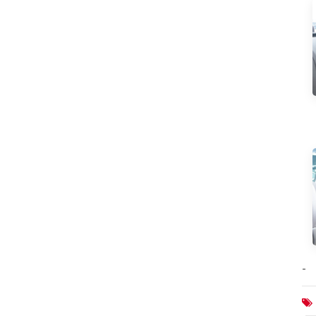
ПРЕДЛАГАЕМЫЕ
ПРОДУКТЫ
Neta L 2024 pure
electric 510 ярко-
красная версия
Зарядное устройство
для флэш-памяти Neta
L 2024 расширенного
диапазона 310
Зарядное устройство
для флэш-памяти Neta
-
L 2024 расширенного
диапазона 220