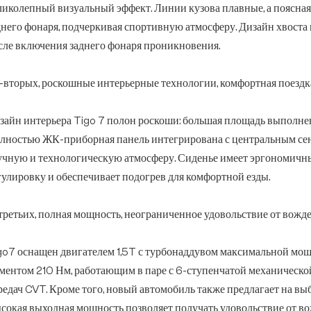
ликолепный визуальный эффект. Линии кузова плавные, а поясная 
днего фонаря, подчеркивая спортивную атмосферу. Дизайн хвоста 
сле включения заднего фонаря проникновения.
-вторых, роскошные интерьерные технологии, комфортная поездк
зайн интерьера Tigo 7 полон роскоши: большая площадь выполнен
лностью ЖК-приборная панель интегрирована с центральным сен
учную и технологическую атмосферу. Сиденье имеет эргономичн
гулировку и обеспечивает подогрев для комфортной езды.
третьих, полная мощность, неограниченное удовольствие от вожде
go7 оснащен двигателем 1,5T с турбонаддувом максимальной мощ
ментом 210 Нм, работающим в паре с 6-ступенчатой механической
редач CVT. Кроме того, новый автомобиль также предлагает на в
сокая выходная мощность позволяет получать удовольствие от вож