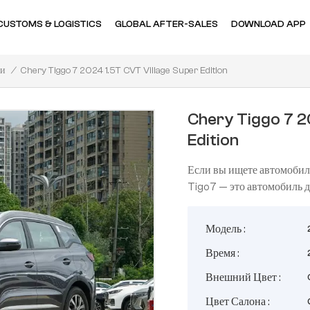
CUSTOMS & LOGISTICS
GLOBAL AFTER-SALES
DOWNLOAD APP
Chery Tiggo 7 2024 1.5T CVT Village Super Edition
/
ри
Chery Tiggo 7 2
Edition
Если вы ищете автомобиль
Tigo7 — это автомобиль д
Модель :
Время :
Внешний Цвет :
Цвет Салона :