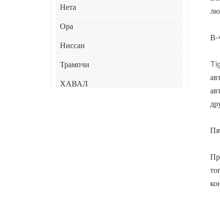
Нета
лю
Ора
В-
Ниссан
Ti
Трампчи
ав
ХАВАЛ
ав
ХИМА
др
Джили
Пя
JAC
Пр
ЛИНК&КО
то
СяоМи
ко
Чери
КИА