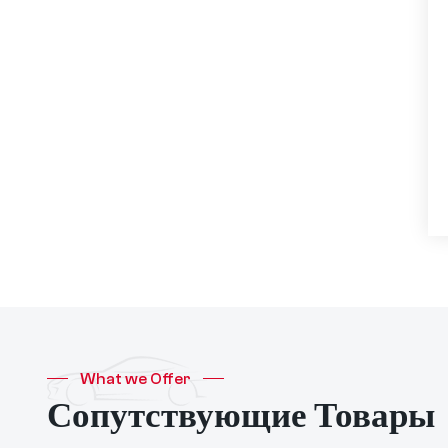
задний привод,
сверхдолгий срок
службы,
интеллектуальное
вождение высокого
класса, версия Pro
What we Offer
Сопутствующие Товары