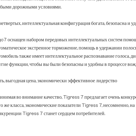
быми дорожными условиями.
четвертых, интеллектуальная конфигурация богата, безопасна и уд
go7 оснащен набором передовых интеллектуальных систем помощ
томатическое экстренное торможение, помощь в удержании полос
томобиль также имеет интеллектуальное распознавание голоса, д
угие функции, чтобы вы были безопасны и удобны в процессе вож
ть, выгодная цена, экономически эффективное лидерство
инимая во внимание качество, Tigress 7 предлагает очень конку
го же класса, экономические показатели Tigress 7, несомненно, на
нкуренции Tigress 7 станет сердцем потребителей.