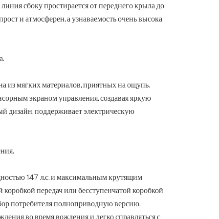
линия сбоку простирается от переднего крыла до
прост и атмосферен, а узнаваемость очень высока
а.
а из мягких материалов, приятных на ощупь.
сорным экраном управления, создавая яркую
ый дизайн, поддерживает электрическую
ния.
ностью 147 л.с. и максимальным крутящим
 коробкой передач или бесступенчатой коробкой
ыбор потребителя полноприводную версию.
дения во время вождения и легко справляться с