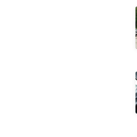
XPeng
Улин
Чанган Авто
Хюндай
Я
Подержанные автомобили
Модифицированные
детали
Luxury MPV