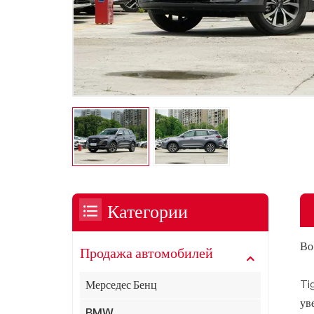
Категории
Во
Продажа автомобилей
Ti
Мерседес Бенц
ув
BMW