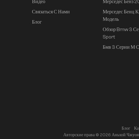
Видео
Мерседес Бенз 
Связаться С Нами
Мерседес Бенц К
Mi SU7 2024, 830 км,
Модель
задний привод,
Блог
сверхдолгий срок
Обзор Bmw 3 Се
службы,
Sport
интеллектуальное
Бмв 3 Серии М С
вождение высокого
класса, версия Pro
Блог
Ка
Авторские права © 2026 Аньхой Чжуоя 