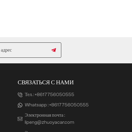
СВЯЗАТЬСЯ С НАМИ
Тел. :
+8617756050555
Whatsapp :
+8617756050555
Электронная почта :
lipeng@zhuoyacar.com