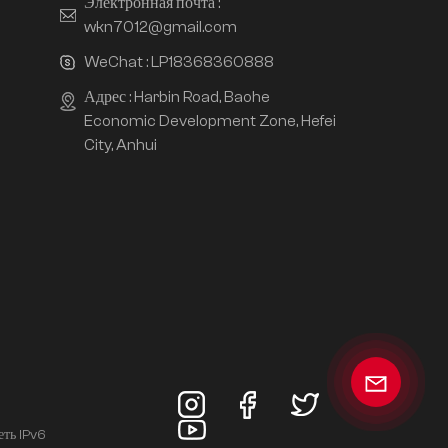
Электронная почта :
wkn7012@gmail.com
WeChat :
LP18368360888
Адрес : Harbin Road, Baohe
Economic Development Zone, Hefei
City, Anhui
еть IPv6