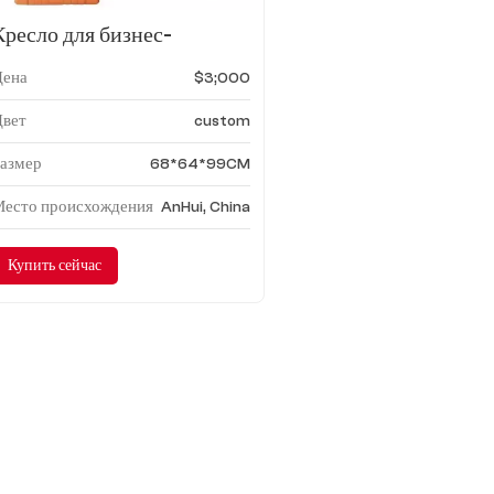
Кресло для бизнес-
автомобилей Skylon
Цена
$3;000
Цвет
custom
Размер
68*64*99CM
Место происхождения
AnHui, China
Купить сейчас