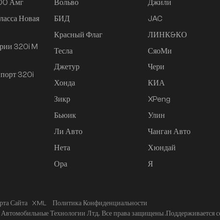
200 Амг
Вольво
Джили
ласса Новая
БИД
JAC
Красный Флаг
ЛИНК&КО
рии 320i M
Тесла
СяоМи
Джетур
Чери
порт 320i
Хонда
КИА
Зикр
XPeng
Бьюик
Улин
Ли Авто
Чанган Авто
Нета
Хюндай
Ора
Я
рта Сайта
XML
Политика Конфиденциальности
Автомобильные Технологии Лтд.. Все права защищены .
Поддерживается с