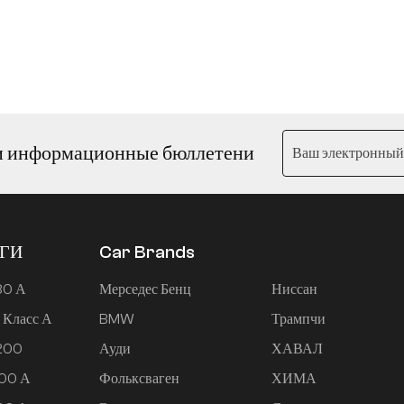
и информационные бюллетени
ЕГИ
Car Brands
80 А
Мерседес Бенц
Ниссан
 Класс А
BMW
Трампчи
 200
Ауди
ХАВАЛ
200 А
Фольксваген
ХИМА