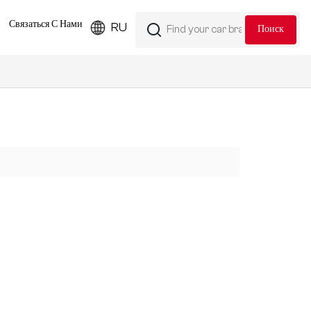
Связаться С Нами
RU