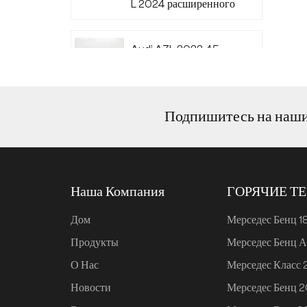
L 2024 расширенного
диапазона 220
Audi A7L 2022 45
TFSI quattro S-line
Wind Knight
Подпишитесь на наш
Ли Авто L6 2024
Макс.
Наша Компания
ГОРЯЧИЕ Т
Ли Авто L6 2024 Про
Дом
Мерседес Бенц 1
Продукты
Мерседес Бенц А
Mi SU7 2024, 700 км,
О Нас
Мерседес Класс
задний привод,
дальнобойная версия
Новости
Мерседес Бенц 
для умного вождения