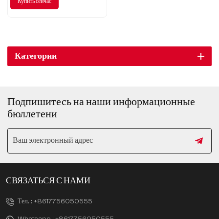
Купить сейчас
опыт вождения совершенно
новым.
Категории
Подпишитесь на наши информационные
бюллетени
СВЯЗАТЬСЯ С НАМИ
Тел. :
+8617756050555
Whatsapp :
+8617756050555