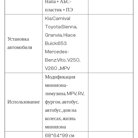
Напа + АБС-
пластик + ПЭ
Kia:Carnival
Toyota:Sienna,
Granvia, Hiace
Установка
Buick:653
автомобиля
Mercedes-
Benz:Vito, V250,
V260 ...MPV
Модификация
минивэна-
лимузина, MPV, RV,
Использование
фургон, автобус,
автобус, дом на
колесах, жизнь
минивэна
68*64*99 см