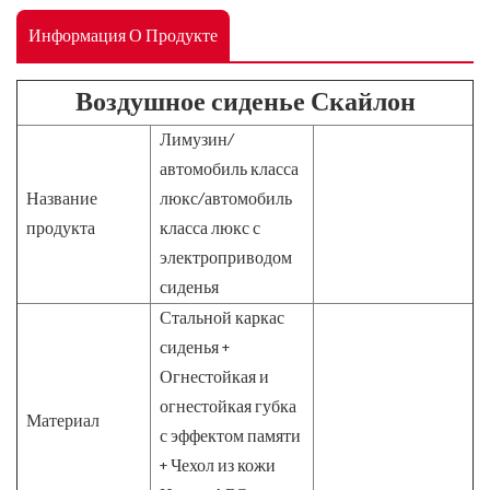
Информация О Продукте
Воздушное сиденье Скайлон
Лимузин/
автомобиль класса
Название
люкс/автомобиль
продукта
класса люкс с
электроприводом
сиденья
Стальной каркас
сиденья +
Огнестойкая и
огнестойкая губка
Материал
с эффектом памяти
+ Чехол из кожи