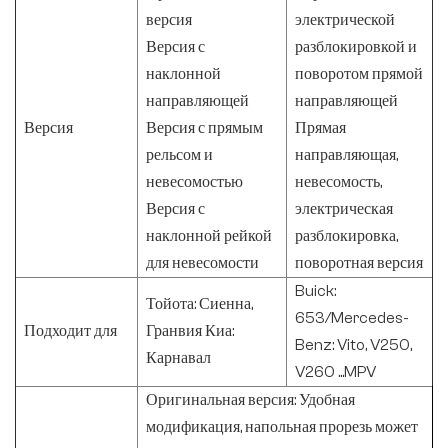
версия
электрической
Версия с
разблокировкой и
наклонной
поворотом прямой
направляющей
направляющей
Версия
Версия с прямым
Прямая
рельсом и
направляющая,
невесомостью
невесомость,
Версия с
электрическая
наклонной рейкой
разблокировка,
для невесомости
поворотная версия
Buick:
Тойота: Сиенна,
653/Mercedes-
Подходит для
Гранвия Киа:
Benz: Vito, V250,
Карнавал
V260 ...MPV
Оригинальная версия: Удобная
модификация, напольная прорезь может