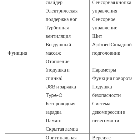
слайдер
Сенсорная кнопка
Электрическая
управления
поддержка ног
Сенсорное
Турбинная
управление
вентиляция
Щит
Воздушный
Alphard Складной
Функция
массаж
подголовник
Отопление
(подушка и
Параметры
спинка)
Функция поворота
USB и зарядка
Подушка
Type-C
безопасности
Беспроводная
Система
зарядка
декомпрессии в
Память
невесомости
Скрытая лампа
Оригинальная
Версия с