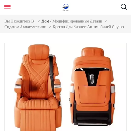
/
Вы Находитесь В :
/
Дом
Модифицированные Детали
/
Кресло Для Бизнес-Автомобилей Skylon
Сиденье Авиакомпании
/