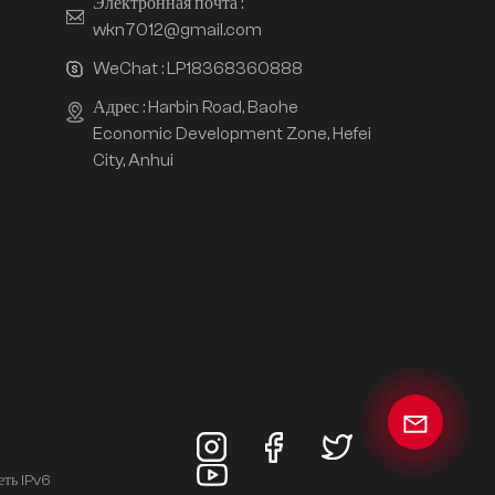
Электронная почта :
wkn7012@gmail.com
WeChat :
LP18368360888
Адрес : Harbin Road, Baohe
Economic Development Zone, Hefei
City, Anhui
еть IPv6