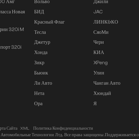
200 Амг
Вольво
Джили
ласса Новая
БИД
JAC
Красный Флаг
ЛИНК&КО
рии 320i M
Тесла
СяоМи
Джетур
Чери
порт 320i
Хонда
КИА
Зикр
XPeng
Бьюик
Улин
Ли Авто
Чанган Авто
Нета
Хюндай
Ора
Я
рта Сайта
XML
Политика Конфиденциальности
Автомобильные Технологии Лтд.. Все права защищены .
Поддерживается с