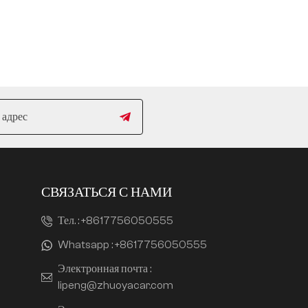
СВЯЗАТЬСЯ С НАМИ
Тел. :
+8617756050555
Whatsapp :
+8617756050555
Электронная почта :
lipeng@zhuoyacar.com