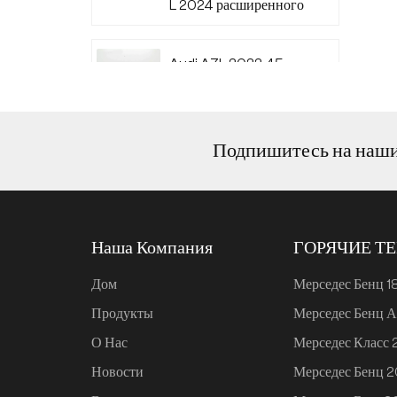
L 2024 расширенного
диапазона 220
Audi A7L 2022 45
TFSI quattro S-line
Wind Knight
Подпишитесь на наш
Ли Авто L6 2024
Макс.
Наша Компания
ГОРЯЧИЕ Т
Ли Авто L6 2024 Про
Дом
Мерседес Бенц 1
Продукты
Мерседес Бенц А
Mi SU7 2024, 700 км,
О Нас
Мерседес Класс
задний привод,
дальнобойная версия
Новости
Мерседес Бенц 
для умного вождения