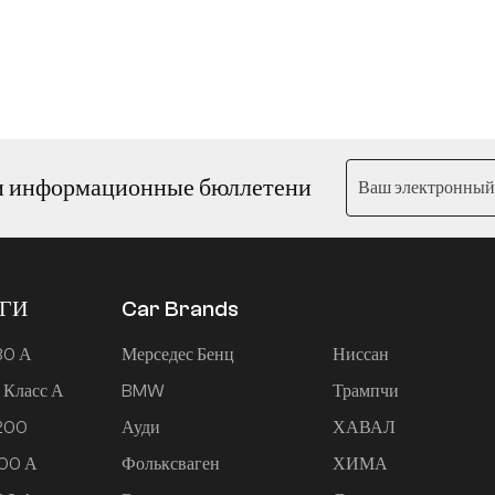
и информационные бюллетени
ЕГИ
Car Brands
80 А
Мерседес Бенц
Ниссан
 Класс А
BMW
Трампчи
 200
Ауди
ХАВАЛ
200 А
Фольксваген
ХИМА