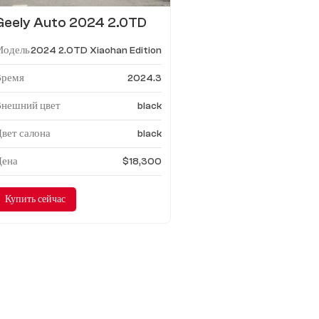
Geely Auto 2024 2.0TD
Xiaohan Edition
Модель
2024 2.0TD Xiaohan Edition
Время
2024.3
Внешний цвет
black
вет салона
black
Цена
$18,300
Купить сейчас