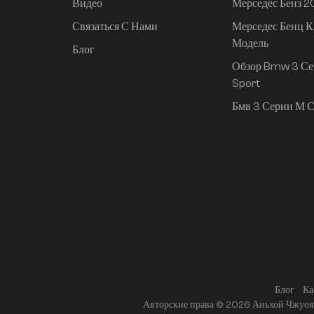
Видео
Мерседес Бенз 
Связаться С Нами
Мерседес Бенц К
Mi SU7 2024, 830 км,
Модель
задний привод,
Блог
сверхдолгий срок
Обзор Bmw 3 Се
службы,
Sport
интеллектуальное
Бмв 3 Серии М С
вождение высокого
класса, версия Pro
Блог
Ка
Авторские права © 2026 Аньхой Чжуоя 