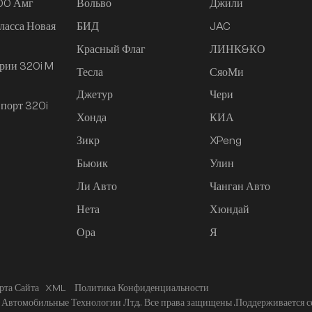
200 Амг
Вольво
Джили
ласса Новая
БИД
JAC
Красный Флаг
ЛИНК&КО
рии 320i M
Тесла
СяоМи
Джетур
Чери
порт 320i
Хонда
КИА
Зикр
XPeng
Бьюик
Улин
Ли Авто
Чанган Авто
Нета
Хюндай
Ора
Я
рта Сайта
XML
Политика Конфиденциальности
Автомобильные Технологии Лтд.. Все права защищены .
Поддерживается с