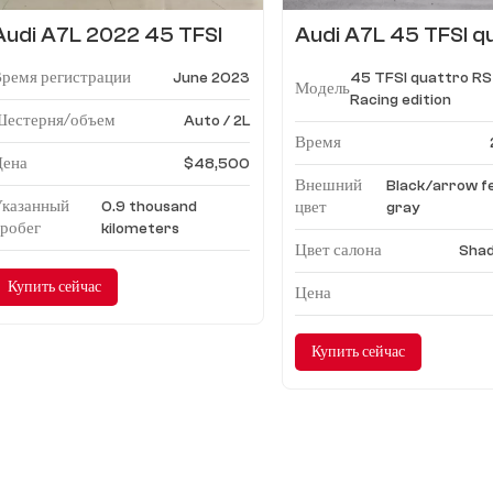
Audi A7L 2022 45 TFSI
Audi A7L 45 TFSI q
quattro S-line Wind
RS Kit Racing editio
ремя регистрации
June 2023
45 TFSI quattro RS
Knight
Модель
Racing edition
Шестерня/объем
Auto / 2L
Время
Цена
$48,500
Внешний
Black/arrow f
Указанный
0.9 thousand
цвет
gray
робег
kilometers
Цвет салона
Sha
Купить сейчас
Цена
Купить сейчас