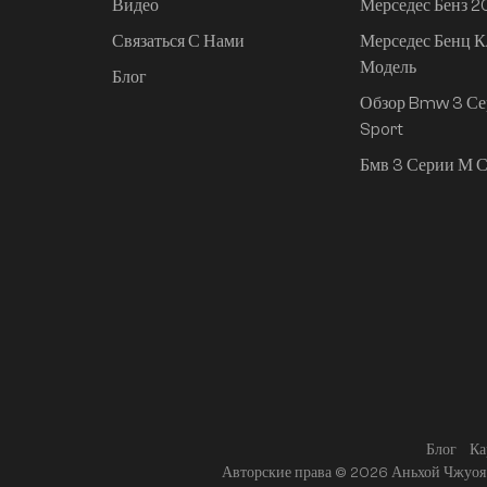
Видео
Мерседес Бенз 
Связаться С Нами
Мерседес Бенц К
Mi SU7 2024, 830 км,
Модель
задний привод,
Блог
сверхдолгий срок
Обзор Bmw 3 Се
службы,
Sport
интеллектуальное
Бмв 3 Серии М С
вождение высокого
класса, версия Pro
Блог
Ка
Авторские права © 2026 Аньхой Чжуоя 