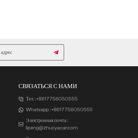
СВЯЗАТЬСЯ С НАМИ
Тел. :
+8617756050555
Whatsapp :
+8617756050555
Электронная почта :
lipeng@zhuoyacar.com