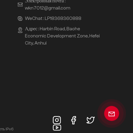
Электронная почта :
wkn7012@gmail.com
WeChat :
LP18368360888
Адрес : Harbin Road, Baohe
Economic Development Zone, Hefei
City, Anhui
еть IPv6