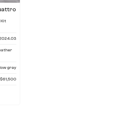
uattro
n
 Kit
2024.03
eather
dow gray
$61,500