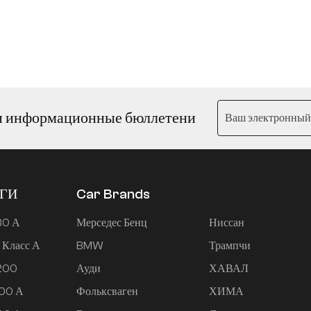
и информационные бюллетени
ЕГИ
Car Brands
80 А
Мерседес Бенц
Ниссан
 Класс А
BMW
Трампчи
 200
Ауди
ХАВАЛ
200 А
Фольксваген
ХИМА