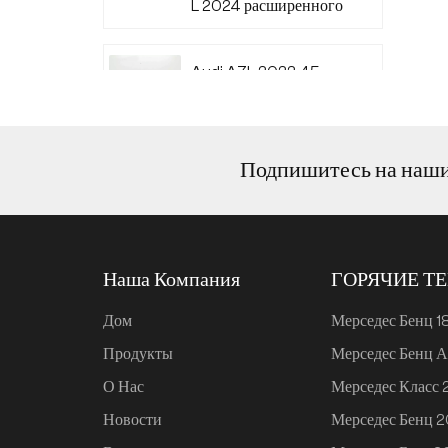
L 2024 расширенного
диапазона 220
Audi A7L 2022 45
TFSI quattro S-line
Wind Knight
Подпишитесь на наш
Ли Авто L6 2024
Макс.
Наша Компания
ГОРЯЧИЕ Т
Ли Авто L6 2024 Про
Дом
Мерседес Бенц 1
Продукты
Мерседес Бенц А
Mi SU7 2024, 700 км,
О Нас
Мерседес Класс
задний привод,
дальнобойная версия
Новости
Мерседес Бенц 
для умного вождения