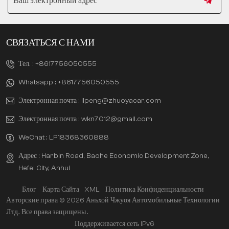
СВЯЗАТЬСЯ С НАМИ
Тел. :
+8617756050555
Whatsapp :
+8617756050555
Электронная почта :
lipeng@zhuoyacar.com
Электронная почта :
wkn7012@gmail.com
WeChat :
LP18368360888
Адрес : Harbin Road, Baohe Economic Development Zone,
Hefei City, Anhui
Блог
Карта Сайта
XML
Политика Конфиденциальности
Авторские права © 2026 Аньхой Чжуоя Автомобильные Технологии
Лтд.. Все права защищены .
Поддерживается сеть IPv6