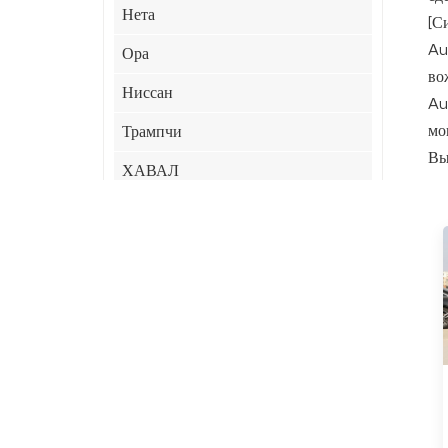
Нета
[С
Au
Ора
во
Ниссан
Au
мо
Трампчи
Вы
ХАВАЛ
ХИМА
Джили
JAC
ЛИНК&КО
СяоМи
Чери
КИА