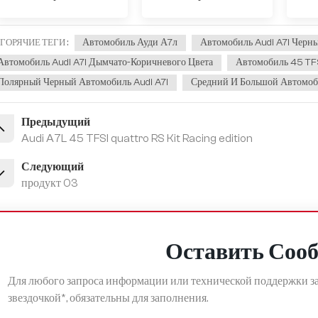
Автомобиль Ауди А7л
Автомобиль Audi A7l Черн
ГОРЯЧИЕ ТЕГИ :
Автомобиль Audi A7l Дымчато-Коричневого Цвета
Автомобиль 45 TFS
Полярный Черный Автомобиль Audi A7l
Средний И Большой Автомоби
Предыдущий
Audi A7L 45 TFSI quattro RS Kit Racing edition
Следующий
продукт 03
Оставить Соо
Для любого запроса информации или технической поддержки за
звездочкой*, обязательны для заполнения.