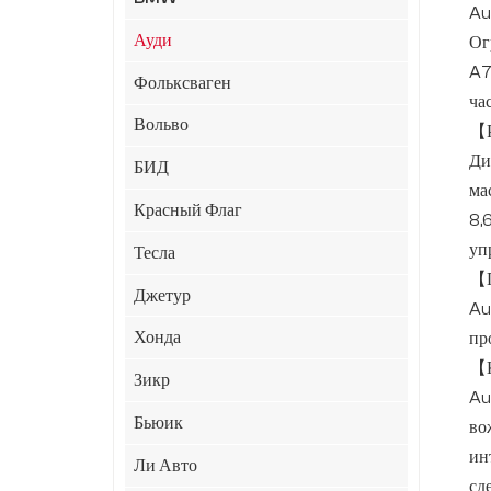
Au
Ауди
Ог
A7
Фольксваген
ча
Вольво
【Р
Ди
БИД
ма
Красный Флаг
8,
уп
Тесла
【П
Джетур
Au
Хонда
пр
【К
Зикр
Au
Бьюик
во
ин
Ли Авто
сд