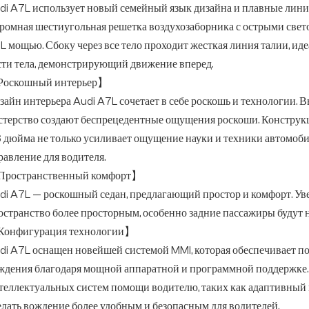
di A7L использует новый семейный язык дизайна и плавные лини
ромная шестиугольная решетка воздухозаборника с острыми све
L мощью. Сбоку через все тело проходит жесткая линия талии, и
сти тела, демонстрирующий движение вперед.
оскошный интерьер】
зайн интерьера Audi A7L сочетает в себе роскошь и технологии.
стерство создают беспрецедентные ощущения роскоши. Конструкци
6 дюйма не только усиливает ощущение науки и техники автомобил
равление для водителя.
ространственный комфорт】
di A7L — роскошный седан, предлагающий простор и комфорт. Уве
остранство более просторным, особенно задние пассажиры будут 
онфигурация технологии】
di A7L оснащен новейшей системой MMI, которая обеспечивает п
ждения благодаря мощной аппаратной и программной поддержке. 
теллектуальных систем помощи водителю, таких как адаптивный кру
елать вождение более удобным и безопасным для водителей.