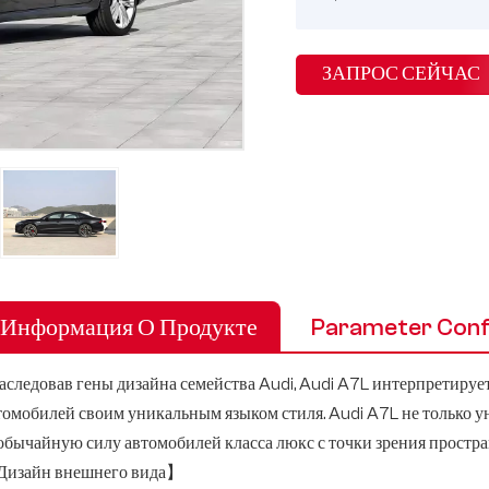
ЗАПРОС СЕЙЧАС
Информация О Продукте
Parameter Conf
аследовав гены дизайна семейства Audi, Audi A7L интерпретиру
томобилей своим уникальным языком стиля. Audi A7L не только у
обычайную силу автомобилей класса люкс с точки зрения простран
изайн внешнего вида】