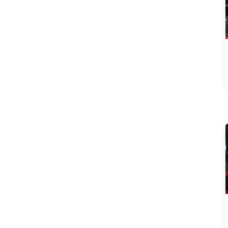
ПРЕДЛАГАЕМЫЕ
ПРОДУКТЫ
Neta L 2024 pure
electric 510 ярко-
красная версия
Зарядное устройство
для флэш-памяти Neta
L 2024 расширенного
диапазона 310
Зарядное устройство
для флэш-памяти Neta
L 2024 расширенного
диапазона 220