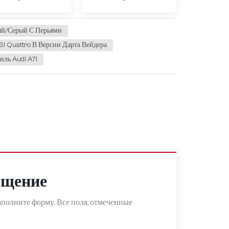
ый/серый С Перьями
I Quattro В Версии Дарта Вейдера
ль Audi A7l
бщение
полните форму. Все поля, отмеченные