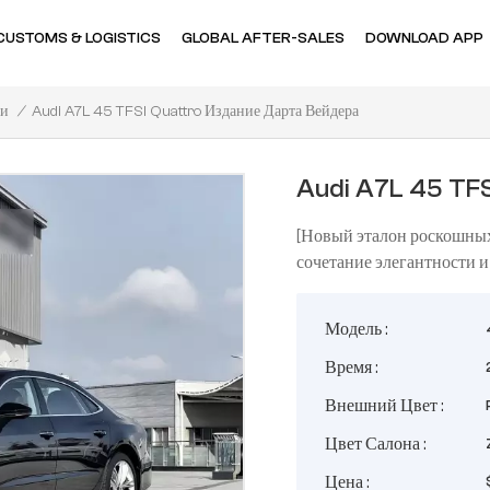
CUSTOMS & LOGISTICS
GLOBAL AFTER-SALES
DOWNLOAD APP
Audi A7L 45 TFSI Quattro Издание Дарта Вейдера
/
ди
Audi A7L 45 TFS
[Новый эталон роскошных
сочетание элегантности 
Модель :
Время :
Внешний Цвет :
Цвет Салона :
Цена :