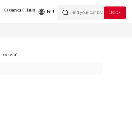
Связаться С Нами
RU
го цвета"