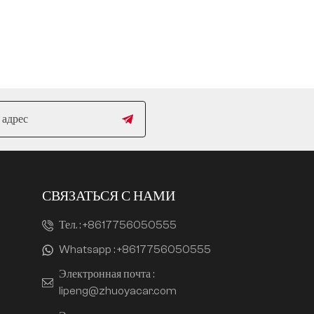
СВЯЗАТЬСЯ С НАМИ
Тел. :
+8617756050555
Whatsapp :
+8617756050555
Электронная почта :
lipeng@zhuoyacar.com