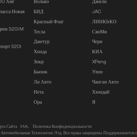
200 Амг
Вольво
Джили
ласса Новая
БИД
JAC
Красный Флаг
ЛИНК&КО
рии 320i M
Тесла
СяоМи
Джетур
Чери
порт 320i
Хонда
КИА
Зикр
XPeng
Бьюик
Улин
Ли Авто
Чанган Авто
Нета
Хюндай
Ора
Я
рта Сайта
XML
Политика Конфиденциальности
Автомобильные Технологии Лтд.. Все права защищены .
Поддерживается с