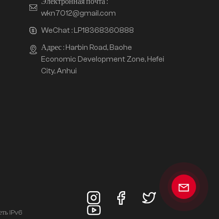
Электронная почта :
wkn7012@gmail.com
WeChat :
LP18368360888
Адрес : Harbin Road, Baohe
Economic Development Zone, Hefei
City, Anhui
еть IPv6