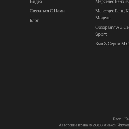
Видео
Мерседес Бенз 
Связаться С Нами
Мерседес Бенц К
Mi SU7 2024, 830 км,
Модель
задний привод,
Блог
сверхдолгий срок
Обзор Bmw 3 Се
службы,
Sport
интеллектуальное
Бмв 3 Серии М С
вождение высокого
класса, версия Pro
Блог
Ка
Авторские права © 2026 Аньхой Чжуоя 