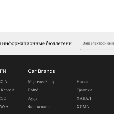
и информационные бюллетени
ЕГИ
Car Brands
80 А
Мерседес Бенц
Ниссан
 Класс А
BMW
Трампчи
 200
Ауди
ХАВАЛ
200 А
Фольксваген
ХИМА