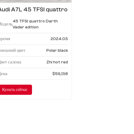
Audi A7L 45 TFSI quattro
издание Дарта Вейдера
45 TFSI quattro Darth
Модель
Vader edition
Время
2024.03
Внешний цвет
Polar black
вет салона
Zhi hot red
Цена
$59,138
Купить сейчас