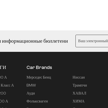
и информационные бюллетени
ЕГИ
Car Brands
80 А
Мерседес Бенц
Ниссан
 Класс А
BMW
Трампчи
 200
Ауди
ХАВАЛ
200 А
Фольксваген
ХИМА