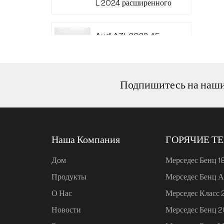
L 2024 расширенного
диапазона 220
Audi A7L 2022 45
TFSI quattro S-line
Wind Knight
Подпишитесь на наш
Ли Авто L6 2024
Макс.
Наша Компания
ГОРЯЧИЕ Т
Ли Авто L6 2024 Про
Дом
Мерседес Бенц 1
Продукты
Мерседес Бенц А
Mi SU7 2024, 700 км,
О Нас
Мерседес Класс
задний привод,
дальнобойная версия
Новости
Мерседес Бенц 
для умного вождения