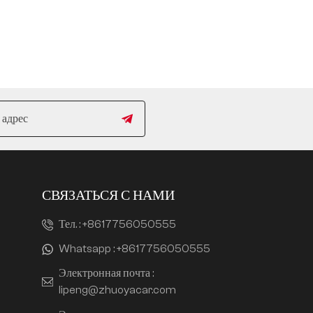
СВЯЗАТЬСЯ С НАМИ
Тел. :
+8617756050555
Whatsapp :
+8617756050555
Электронная почта :
lipeng@zhuoyacar.com