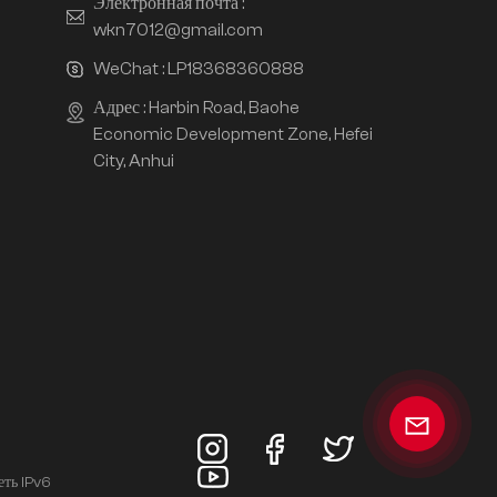
Электронная почта :
wkn7012@gmail.com
WeChat :
LP18368360888
Адрес : Harbin Road, Baohe
Economic Development Zone, Hefei
City, Anhui
еть IPv6