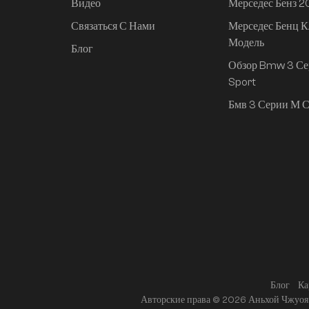
Видео
Мерседес Бенз 
Связаться С Нами
Мерседес Бенц К
Mi SU7 2024, 830 км,
Модель
задний привод,
Блог
сверхдолгий срок
Обзор Bmw 3 Се
службы,
Sport
интеллектуальное
Бмв 3 Серии М С
вождение высокого
класса, версия Pro
Блог
Ка
Авторские права © 2026 Аньхой Чжуоя 