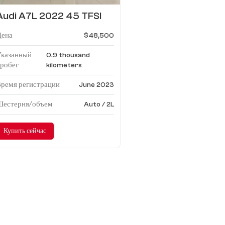
Audi A7L 2022 45 TFSI
quattro S-line Wind
Цена
$48,500
Knight
Указанный
0.9 thousand
робег
kilometers
ремя регистрации
June 2023
Шестерня/объем
Auto / 2L
Купить сейчас