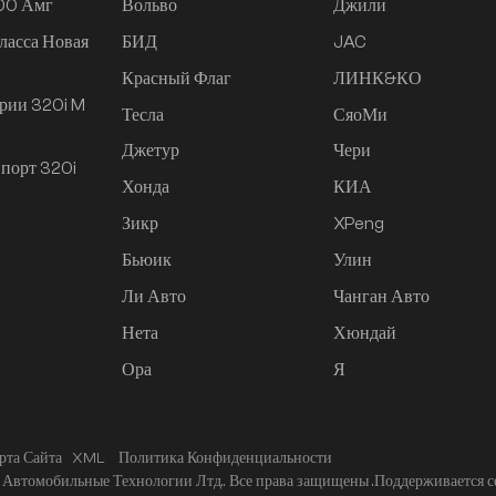
200 Амг
Вольво
Джили
ласса Новая
БИД
JAC
Красный Флаг
ЛИНК&КО
рии 320i M
Тесла
СяоМи
Джетур
Чери
порт 320i
Хонда
КИА
Зикр
XPeng
Бьюик
Улин
Ли Авто
Чанган Авто
Нета
Хюндай
Ора
Я
рта Сайта
XML
Политика Конфиденциальности
Автомобильные Технологии Лтд.. Все права защищены .
Поддерживается с