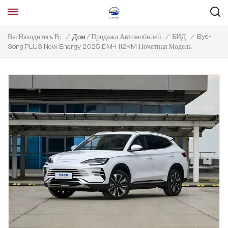
/
Byd-
Вы Находитесь В :
/
Дом
Продажа Автомобилей
/
БИД
/
Song PLUS New Energy 2025 DM-I 112KM Почетная Модель