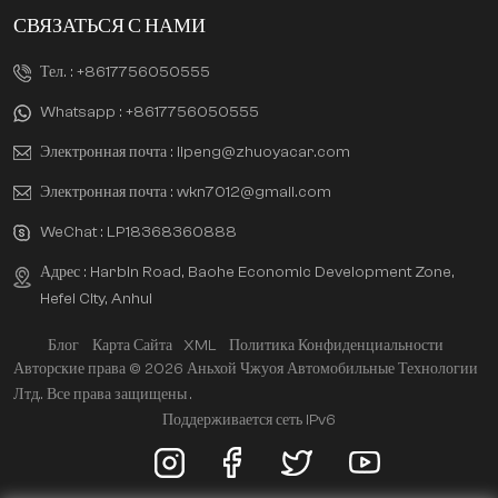
СВЯЗАТЬСЯ С НАМИ
Тел. :
+8617756050555
Whatsapp :
+8617756050555
Электронная почта :
lipeng@zhuoyacar.com
Электронная почта :
wkn7012@gmail.com
WeChat :
LP18368360888
Адрес : Harbin Road, Baohe Economic Development Zone,
Hefei City, Anhui
Блог
Карта Сайта
XML
Политика Конфиденциальности
Авторские права © 2026 Аньхой Чжуоя Автомобильные Технологии
Лтд.. Все права защищены .
Поддерживается сеть IPv6