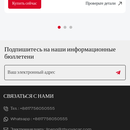
Купить сейчас
Проверьте детали
Подпишитесь на наши информационные
бюллетени
СВЯЗАТЬСЯ С НАМИ
Тел. :
+8617756050555
Whatsapp :
+8617756050555
Электронная почта :
lipeng@zhuoyacar.com