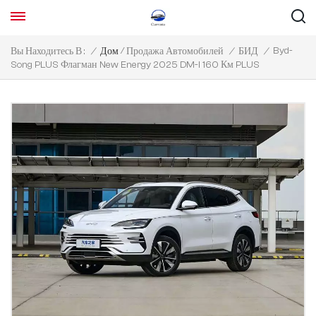
/
Byd-
Вы Находитесь В :
/
Дом
Продажа Автомобилей
/
БИД
/
Song PLUS Флагман New Energy 2025 DM-I 160 Км PLUS