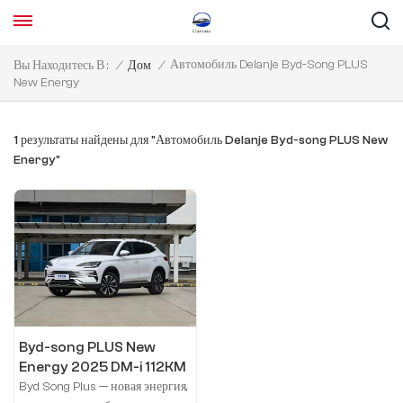
Автомобиль Delanje Byd-Song PLUS
Вы Находитесь В :
/
Дом
/
New Energy
1 результаты найдены для "Автомобиль Delanje Byd-song PLUS New
Energy"
Byd-song PLUS New
Energy 2025 DM-i 112KM
почетная модель
Byd Song Plus — новая энергия,