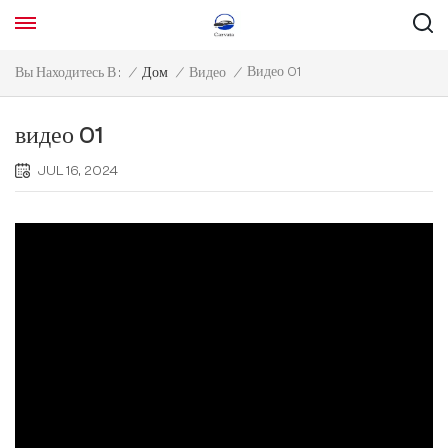
Видео 01
Вы Находитесь В :
/
Дом
/
Видео
/
видео 01
JUL 16, 2024