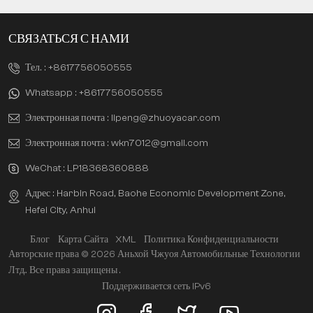
СВЯЗАТЬСЯ С НАМИ
Тел. :
+8617756050555
Whatsapp :
+8617756050555
Электронная почта :
lipeng@zhuoyacar.com
Электронная почта :
wkn7012@gmail.com
WeChat :
LP18368360888
Адрес : Harbin Road, Baohe Economic Development Zone,
Hefei City, Anhui
Блог
Карта Сайта
XML
Политика Конфиденциальности
Авторские права © 2026 Аньхой Чжуоя Автомобильные Технологии
Лтд.. Все права защищены .
Поддерживается сеть IPv6