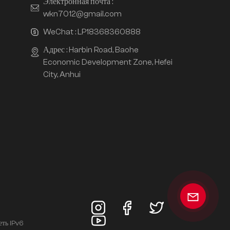
Электронная почта :
wkn7012@gmail.com
WeChat :
LP18368360888
Адрес : Harbin Road, Baohe
Economic Development Zone, Hefei
City, Anhui
еть IPv6