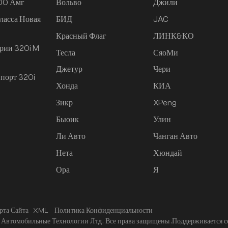
200 Амг
Вольво
Джили
ласса Новая
БИД
JAC
Красный Флаг
ЛИНК&КО
рии 320i M
Тесла
СяоМи
Джетур
Чери
порт 320i
Хонда
КИА
Зикр
XPeng
Бьюик
Улин
Ли Авто
Чанган Авто
Нета
Хюндай
Ора
Я
рта Сайта
XML
Политика Конфиденциальности
Автомобильные Технологии Лтд.. Все права защищены .
Поддерживается с