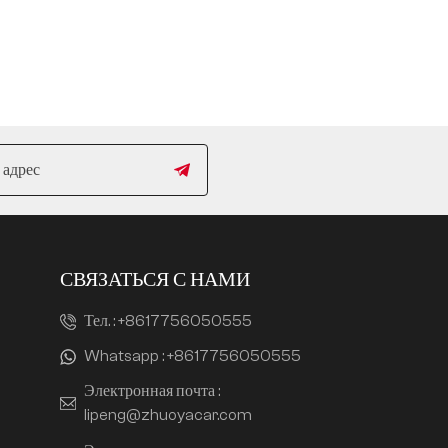
СВЯЗАТЬСЯ С НАМИ
Тел. :
+8617756050555
Whatsapp :
+8617756050555
Электронная почта :
lipeng@zhuoyacar.com