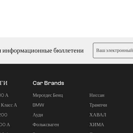
и информационные бюллетени
ЕГИ
Car Brands
80 А
Мерседес Бенц
Ниссан
 Класс А
BMW
Трампчи
 200
Ауди
ХАВАЛ
200 А
Фольксваген
ХИМА