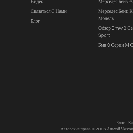
Видео
Мерседес Бенз 
Связаться С Нами
Мерседес Бенц К
Mi SU7 2024, 830 км,
Модель
задний привод,
Блог
сверхдолгий срок
Обзор Bmw 3 Се
службы,
Sport
интеллектуальное
Бмв 3 Серии М С
вождение высокого
класса, версия Pro
Блог
Ка
Авторские права © 2026 Аньхой Чжуоя 