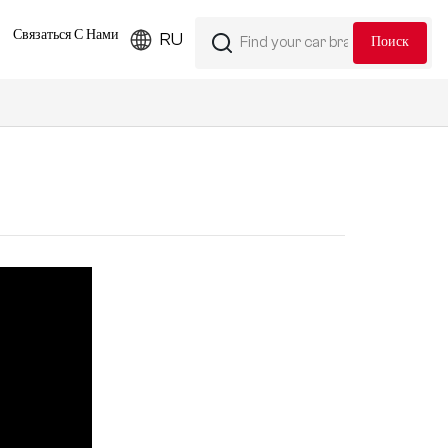
Связаться С Нами
RU