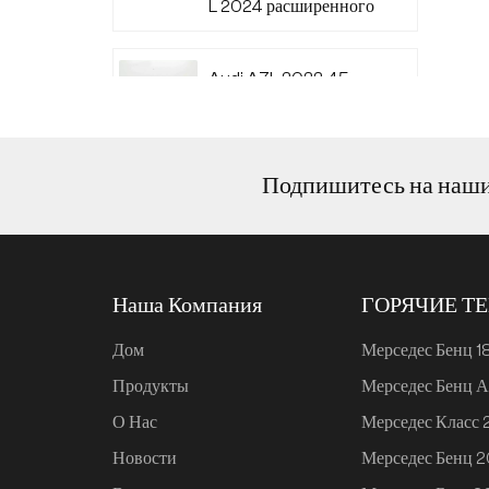
L 2024 расширенного
диапазона 220
Audi A7L 2022 45
TFSI quattro S-line
Wind Knight
Подпишитесь на наш
Ли Авто L6 2024
Макс.
Наша Компания
ГОРЯЧИЕ Т
Ли Авто L6 2024 Про
Дом
Мерседес Бенц 1
Продукты
Мерседес Бенц А
Mi SU7 2024, 700 км,
О Нас
Мерседес Класс
задний привод,
дальнобойная версия
Новости
Мерседес Бенц 
для умного вождения