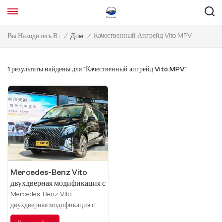
Качественный Апгрейд Vito MPV
Вы Находитесь В :
/
Дом
/
1 результаты найдены для "Качественный апгрейд Vito MPV"
Mercedes-Benz Vito
двухдверная модификация с
высоким верхом
Mercedes-Benz Vito
двухдверная модификация с
высоким верхом, почетный