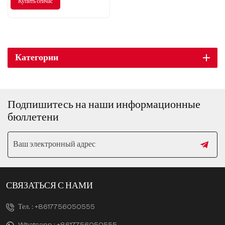
Купить сейчас
выбор, ведущий новую
тенденцию бизнеса
Категории
Подпишитесь на наши информационные
бюллетени
СВЯЗАТЬСЯ С НАМИ
Тел. :
+8617756050555
Whatsapp :
+8617756050555