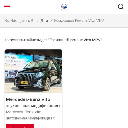
Роскошный Ремонт Vito MPV
Вы Находитесь В :
/
Дом
/
1 результаты найдены для "Роскошный ремонт Vito MPV"
Mercedes-Benz Vito
двухдверная модификация с
высоким верхом
Mercedes-Benz Vito
двухдверная модификация с
высоким верхом, почетный