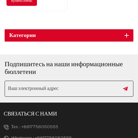
Купить сейчас
выбор, ведущий новую
тенденцию бизнеса
Категории
Подпишитесь на наши информационные
бюллетени
СВЯЗАТЬСЯ С НАМИ
Тел. :
+8617756050555
Whatsapp :
+8617756050555