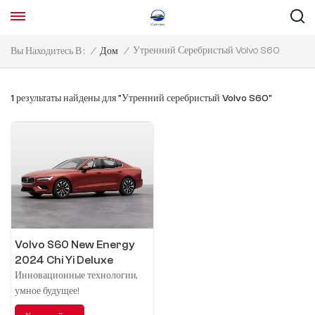
Утренний Серебристый Volvo S60
Вы Находитесь В :
/
Дом
/
1 результаты найдены для "Утренний серебристый Volvo S60"
Volvo S60 New Energy
2024 Chi Yi Deluxe
Edition
Инновационные технологии,
умное будущее!