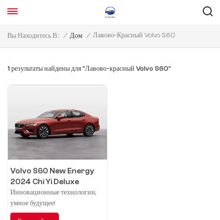
Лавово-Красный Volvo S60
Вы Находитесь В :
/
Дом
/
1 результаты найдены для "Лавово-красный Volvo S60"
Volvo S60 New Energy
2024 Chi Yi Deluxe
Edition
Инновационные технологии,
умное будущее!