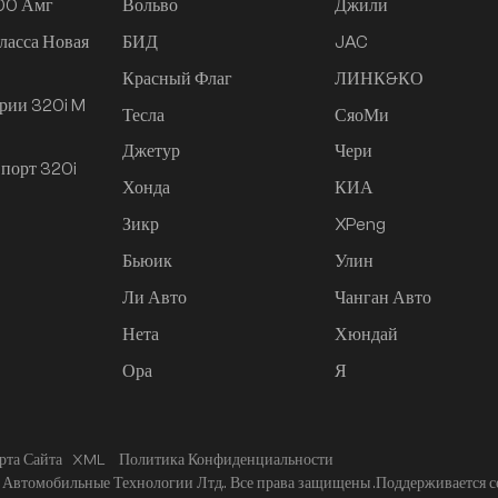
200 Амг
Вольво
Джили
ласса Новая
БИД
JAC
Красный Флаг
ЛИНК&КО
рии 320i M
Тесла
СяоМи
Джетур
Чери
порт 320i
Хонда
КИА
Зикр
XPeng
Бьюик
Улин
Ли Авто
Чанган Авто
Нета
Хюндай
Ора
Я
рта Сайта
XML
Политика Конфиденциальности
Автомобильные Технологии Лтд.. Все права защищены .
Поддерживается с