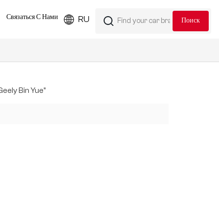
Связаться С Нами
RU
eely Bin Yue"