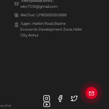
Электронная почта :
wkn7012@gmail.com
WeChat :
LP18368360888
Адрес : Harbin Road, Baohe
Economic Development Zone, Hefei
City, Anhui
еть IPv6