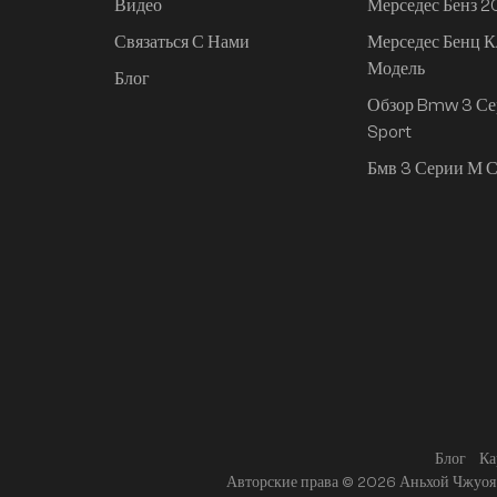
Видео
Мерседес Бенз 
Связаться С Нами
Мерседес Бенц К
Mi SU7 2024, 830 км,
Модель
задний привод,
Блог
сверхдолгий срок
Обзор Bmw 3 Се
службы,
Sport
интеллектуальное
Бмв 3 Серии М С
вождение высокого
класса, версия Pro
Блог
Ка
Авторские права © 2026 Аньхой Чжуоя 