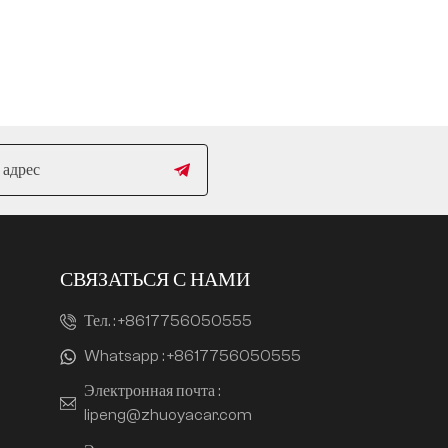
СВЯЗАТЬСЯ С НАМИ
Тел. :
+8617756050555
Whatsapp :
+8617756050555
Электронная почта :
lipeng@zhuoyacar.com