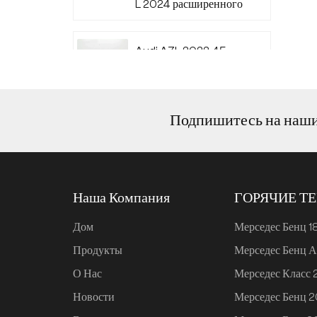
L 2024 расширенного
диапазона 220
Audi A7L 2022 45
TFSI quattro S-line
Wind Knight
Подпишитесь на наш
Ли Авто L6 2024
Макс.
Наша Компания
ГОРЯЧИЕ Т
Ли Авто L6 2024 Про
Дом
Мерседес Бенц 1
Продукты
Мерседес Бенц А
Mi SU7 2024, 700 км,
О Нас
Мерседес Класс
задний привод,
дальнобойная версия
Новости
Мерседес Бенц 
для умного вождения