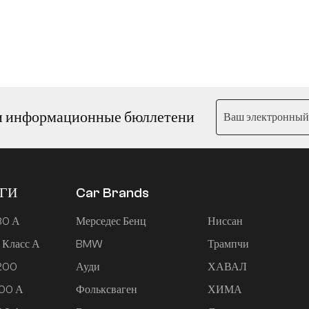
и информационные бюллетени
ЕГИ
Car Brands
80 А
Мерседес Бенц
Ниссан
 Класс А
BMW
Трампчи
 200
Ауди
ХАВАЛ
200 А
Фольксваген
ХИМА