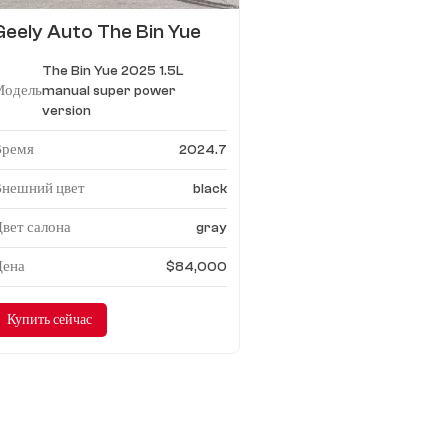
Geely Auto The Bin Yue
2025 1.5L механическая
The Bin Yue 2025 1.5L
супермощная версия
Модель
manual super power
version
Время
2024.7
Внешний цвет
black
вет салона
gray
Цена
$84,000
Купить сейчас