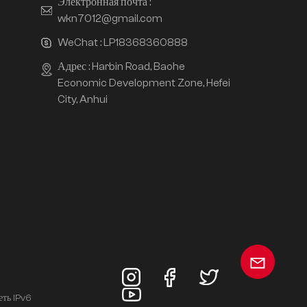
Электронная почта :
wkn7012@gmail.com
WeChat :
LP18368360888
Адрес : Harbin Road, Baohe
Economic Development Zone, Hefei
City, Anhui
еть IPv6