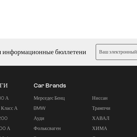
и информационные бюллетени
ЕГИ
Car Brands
80 А
Мерседес Бенц
Ниссан
 Класс А
BMW
Трампчи
 200
Ауди
ХАВАЛ
200 А
Фольксваген
ХИМА