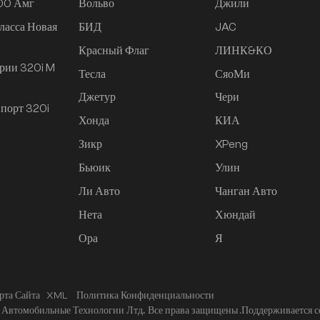
200 Амг
Вольво
Джили
ласса Новая
БИД
JAC
Красный Флаг
ЛИНК&КО
рии 320i M
Тесла
СяоМи
Джетур
Чери
порт 320i
Хонда
КИА
Зикр
XPeng
Бьюик
Улин
Ли Авто
Чанган Авто
Нета
Хюндай
Ора
Я
рта Сайта
XML
Политика Конфиденциальности
Автомобильные Технологии Лтд.. Все права защищены .
Поддерживается с