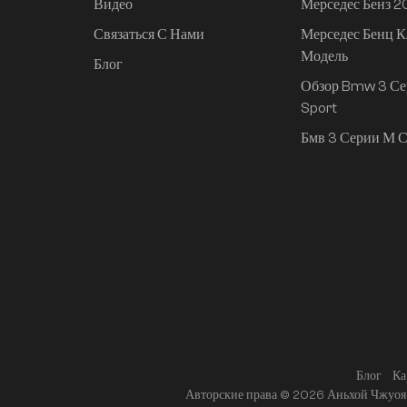
Видео
Мерседес Бенз 
Связаться С Нами
Мерседес Бенц К
Mi SU7 2024, 830 км,
Модель
задний привод,
Блог
сверхдолгий срок
Обзор Bmw 3 Се
службы,
Sport
интеллектуальное
Бмв 3 Серии М С
вождение высокого
класса, версия Pro
Блог
Ка
Авторские права © 2026 Аньхой Чжуоя 