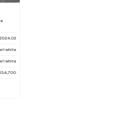
дная
ve
2024.02
arl white
arl white
$34,700