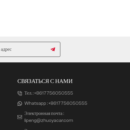
СВЯЗАТЬСЯ С НАМИ
Тел. :
+8617756050555
Whatsapp :
+8617756050555
Электронная почта :
lipeng@zhuoyacar.com