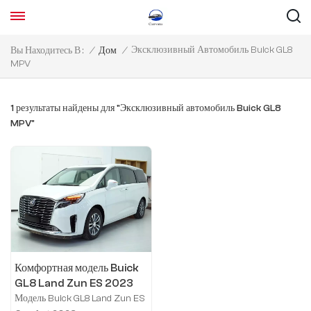
Эксклюзивный Автомобиль Buick GL8
Вы Находитесь В :
/
Дом
/
MPV
1 результаты найдены для "Эксклюзивный автомобиль Buick GL8
MPV"
Комфортная модель Buick
GL8 Land Zun ES 2023
года
Модель Buick GL8 Land Zun ES