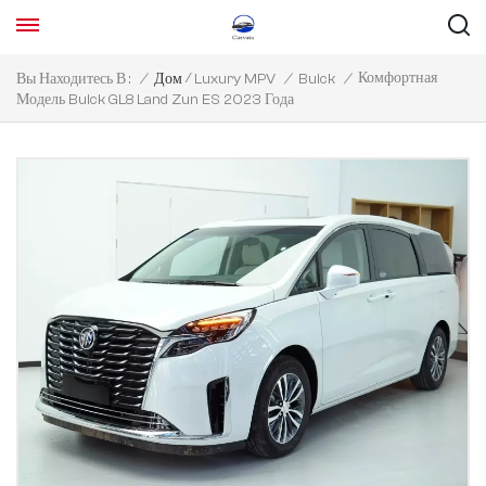
/
Комфортная
Вы Находитесь В :
/
Дом
Luxury MPV
/
Buick
/
Модель Buick GL8 Land Zun ES 2023 Года