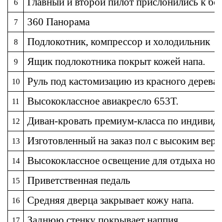
Главный и второй пилот прислонились к бор
6
360 Панорама
7
Подлокотник, компрессор и холодильник
8
Ящик подлокотника покрыт кожей напа.
9
Руль под кастомизацию из красного дерева
10
Высококлассное авиакресло 653T.
11
Диван-кровать премиум-класса по индивид
12
Изготовленный на заказ пол с высоким вер
13
Высококлассное освещение для отдыха ног
14
Приветственная педаль
15
Средняя дверца закрывает кожу напа.
16
Заднюю стенку покрывает наппия
17