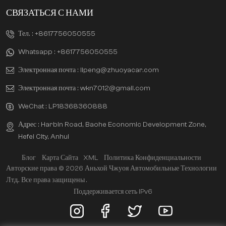
СВЯЗАТЬСЯ С НАМИ
Тел. :
+8617756050555
Whatsapp :
+8617756050555
Электронная почта :
lipeng@zhuoyacar.com
Электронная почта :
wkn7012@gmail.com
WeChat :
LP18368360888
Адрес : Harbin Road, Baohe Economic Development Zone,
Hefei City, Anhui
Блог
Карта Сайта
XML
Политика Конфиденциальности
Авторские права © 2026 Аньхой Чжуоя Автомобильные Технологии
Лтд.. Все права защищены .
Поддерживается сеть IPv6