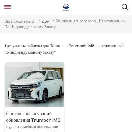
Минивэн Trumpchi M8, Изготовленный
Вы Находитесь В :
/
Дом
/
По Индивидуальному Заказу
1 результаты найдены для "Минивэн Trumpchi M8, изготовленный
по индивидуальному заказу"
Список конфигураций
обновления Trumpchi M8
Leader Series 390T
Будь то семейная поездка или