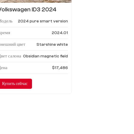
Volkswagen ID3 2024
чистая умная версия
Модель
2024 pure smart version
Время
2024.01
Внешний цвет
Starshine white
вет салона
Obsidian magnetic field
Цена
$17,486
Купить сейчас