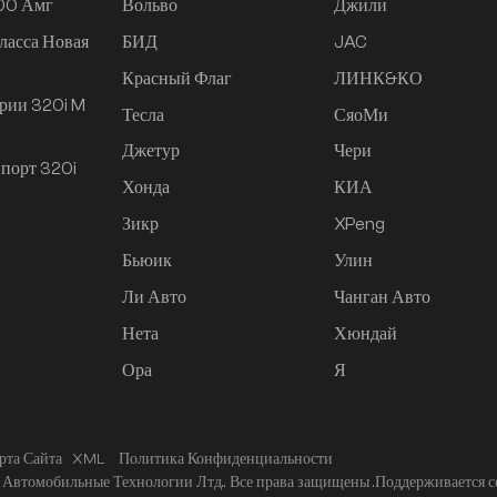
200 Амг
Вольво
Джили
ласса Новая
БИД
JAC
Красный Флаг
ЛИНК&КО
рии 320i M
Тесла
СяоМи
Джетур
Чери
порт 320i
Хонда
КИА
Зикр
XPeng
Бьюик
Улин
Ли Авто
Чанган Авто
Нета
Хюндай
Ора
Я
рта Сайта
XML
Политика Конфиденциальности
Автомобильные Технологии Лтд.. Все права защищены .
Поддерживается с