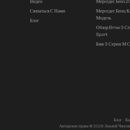
Видео
Мерседес Бенз 
Связаться С Нами
Мерседес Бенц К
Mi SU7 2024, 830 км,
Модель
задний привод,
Блог
сверхдолгий срок
Обзор Bmw 3 Се
службы,
Sport
интеллектуальное
Бмв 3 Серии М С
вождение высокого
класса, версия Pro
Блог
Ка
Авторские права © 2026 Аньхой Чжуоя 