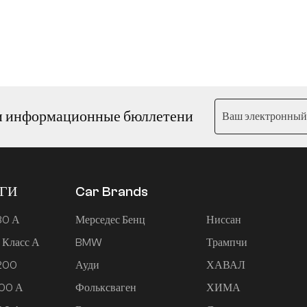
и информационные бюллетени
ЕГИ
Car Brands
80 А
Мерседес Бенц
Ниссан
 Класс А
BMW
Трампчи
 200
Ауди
ХАВАЛ
200 А
Фольксваген
ХИМА