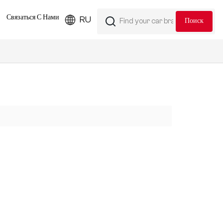
Связаться С Нами
RU