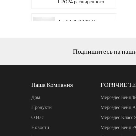
L 2024 расширенного
диапазона 220
Audi A7L 2022 45
TFSI quattro S-line
Wind Knight
Подпишитесь на наш
Ли Авто L6 2024
Макс.
Наша Компания
ГОРЯЧИЕ Т
Ли Авто L6 2024 Про
Дом
Мерседес Бенц 1
Продукты
Мерседес Бенц А
Mi SU7 2024, 700 км,
О Нас
Мерседес Класс
задний привод,
дальнобойная версия
Новости
Мерседес Бенц 
для умного вождения