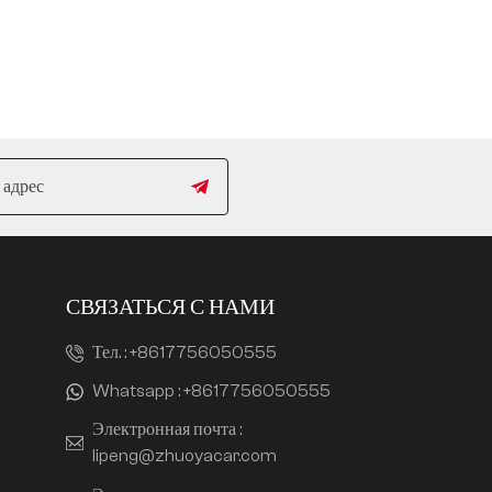
СВЯЗАТЬСЯ С НАМИ
Тел. :
+8617756050555
Whatsapp :
+8617756050555
Электронная почта :
lipeng@zhuoyacar.com