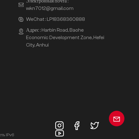
Электронная почта :
wkn7012@gmail.com
WeChat :
LP18368360888
Адрес : Harbin Road, Baohe
Economic Development Zone, Hefei
City, Anhui
еть IPv6