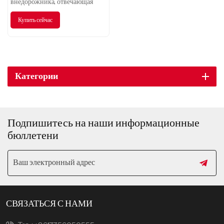
внедорожника, отвечающая
потребностям современных
Купить сейчас
потребителей, дарит
пользователям
необыкновенные впечатления
от вождения благодаря своей
превосходной мощности.
Категории
Подпишитесь на наши информационные
бюллетени
СВЯЗАТЬСЯ С НАМИ